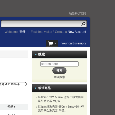
纳酷科技官网
Welcome,
登录
|
First time visitor? Create a
New Account
Your cart is empty
搜索
高级搜索
畅销商品
650nm 1mW~50mW 激光二极管模组
尾纤激光器 MQW...
价格+
红光光纤激光器 650nm 5mW~30mW
光纤耦合激光器 单模...