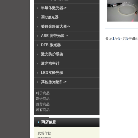
半导体激光器->
调Q激光器
掺铒光纤放大器->
ASE 宽带光源->
显示
1
至
5
(共
5
件商品
DFB 激光器
激光防护眼镜
激光功率计
LED实验光源
其他激光配件->
特价商品 ...
新进商品 ...
推荐商品 ...
所有商品 ...
商店信息
发货付款