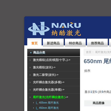
首页
新进商品
特价商品
推荐商品
首页
::
尾纤激光(光
商品分类
650nm 
激光模组(点状/线型/十字..)->
激光模组(波长)->
排序:
激光二极管(波长)->
光纤耦合激光器(多模)->
光纤耦合激光器(单模)->
显示
1
至
5
(共
5
件商品
尾纤激光(光纤耦合激光 )
->
|_ 405nm 尾纤激光
商品图像
|_ 450nm 尾纤激光