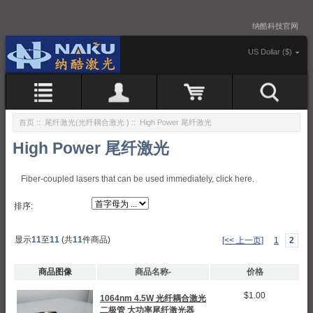
纳酷科技官网
US Dollar ($)
首页
::
尾纤激光(光纤耦合激光 )
:: High Power 尾纤激光
High Power 尾纤激光
Fiber-coupled lasers that can be used immediately, click here.
排序:
显示
11
至
11
(共
11
件商品)
[<< 上一页]
1
2
商品图像
商品名称-
价格
$1.00
1064nm 4.5W 光纤耦合激光
二极管 大功率尾纤激光器