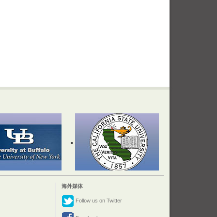
海外媒体
Follow us on Twitter