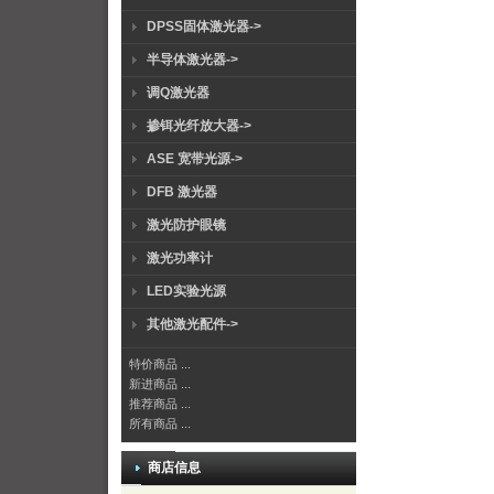
DPSS固体激光器->
半导体激光器->
调Q激光器
掺铒光纤放大器->
ASE 宽带光源->
DFB 激光器
激光防护眼镜
激光功率计
LED实验光源
其他激光配件->
特价商品 ...
新进商品 ...
推荐商品 ...
所有商品 ...
商店信息