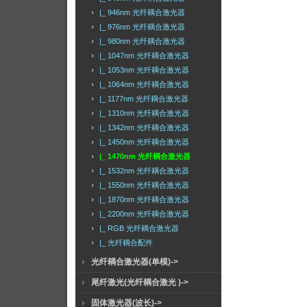
|_ 946nm 光纤耦合激光器
|_ 976nm 光纤耦合激光器
|_ 980nm 光纤耦合激光器
|_ 1047nm 光纤耦合激光器
|_ 1053nm 光纤耦合激光器
|_ 1064nm 光纤耦合激光器
|_ 1177nm 光纤耦合激光器
|_ 1310nm 光纤耦合激光器
|_ 1342nm 光纤耦合激光器
|_ 1450nm 光纤耦合激光器
|_ 1470nm 光纤耦合激光器
|_ 1532nm 光纤耦合激光器
|_ 1550nm 光纤耦合激光器
|_ 1870nm 光纤耦合激光器
|_ 2200nm 光纤耦合激光器
|_ RGB 光纤耦合激光器
|_ 光纤耦合配件
光纤耦合激光器(单模)->
尾纤激光(光纤耦合激光 )->
固体激光器(波长)->