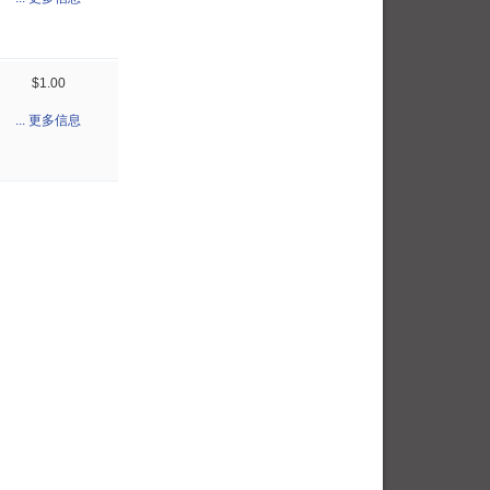
$1.00
... 更多信息