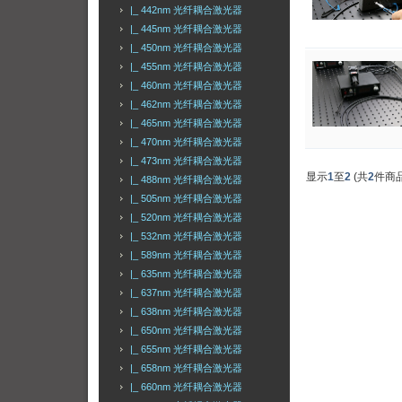
|_ 442nm 光纤耦合激光器
|_ 445nm 光纤耦合激光器
|_ 450nm 光纤耦合激光器
|_ 455nm 光纤耦合激光器
|_ 460nm 光纤耦合激光器
|_ 462nm 光纤耦合激光器
|_ 465nm 光纤耦合激光器
|_ 470nm 光纤耦合激光器
|_ 473nm 光纤耦合激光器
显示
1
至
2
(共
2
件商品
|_ 488nm 光纤耦合激光器
|_ 505nm 光纤耦合激光器
|_ 520nm 光纤耦合激光器
|_ 532nm 光纤耦合激光器
|_ 589nm 光纤耦合激光器
|_ 635nm 光纤耦合激光器
|_ 637nm 光纤耦合激光器
|_ 638nm 光纤耦合激光器
|_ 650nm 光纤耦合激光器
|_ 655nm 光纤耦合激光器
|_ 658nm 光纤耦合激光器
|_ 660nm 光纤耦合激光器