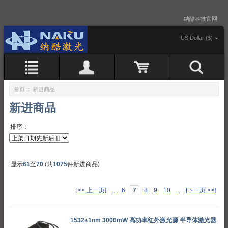
纳酷科技官网
US Dollar ($)
首页
:: 新进商品
新进商品
排序：
显示
61
至
70
(共
1075
件新进商品)
[<< 上一页]
...
6
7
8
9
10
...
[下一页 >>]
1532±1nm 3000mW 高功率红外激光源 半导体激光器