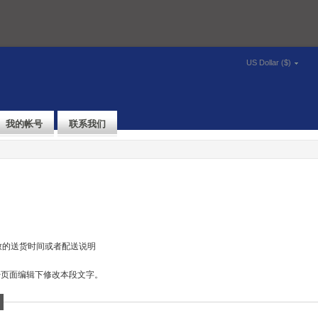
US Dollar ($)
我的帐号
联系我们
致的送货时间或者配送说明
->页面编辑下修改本段文字。