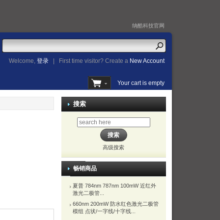
纳酷科技官网
Welcome,
登录
|
First time visitor? Create a
New Account
Your cart is empty
搜索
高级搜索
畅销商品
夏普 784nm 787nm 100mW 近红外
激光二极管...
660nm 200mW 防水红色激光二极管
模组 点状/一字线/十字线...