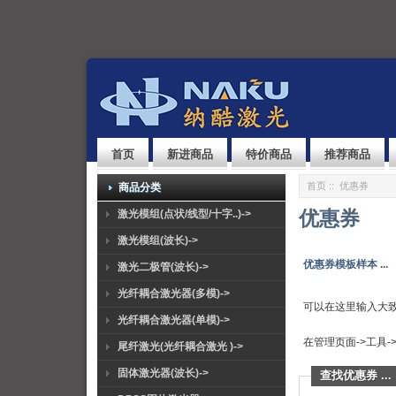
首页
新进商品
特价商品
推荐商品
首页
:: 优惠券
商品分类
优惠券
激光模组(点状/线型/十字..)->
激光模组(波长)->
优惠券模板样本 ...
激光二极管(波长)->
光纤耦合激光器(多模)->
可以在这里输入大
光纤耦合激光器(单模)->
在管理页面->工具
尾纤激光(光纤耦合激光 )->
固体激光器(波长)->
查找优惠券 ...