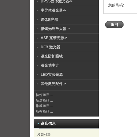
DPSS固体激光器->
您的号码:
半导体激光器->
调Q激光器
返回
掺铒光纤放大器->
ASE 宽带光源->
DFB 激光器
激光防护眼镜
激光功率计
LED实验光源
其他激光配件->
特价商品 ...
新进商品 ...
推荐商品 ...
所有商品 ...
商店信息
发货付款