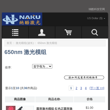
纳酷科技官网
US Dollar ($)
首页
::
激光模组(波长)
:: 650nm 激光模组
650nm 激光模组
排序:
显示
1
至
10
(共
36
件商品)
1
2
3
4
[下一页 >>]
商品图像
商品名称-
价格
$1.00
圆形激光模组 红色正圆形激