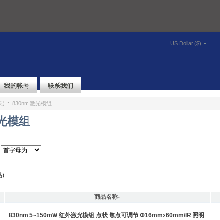
US Dollar ($)
我的帐号
联系我们
长)
:: 830nm 激光模组
激光模组
)
商品名称-
830nm 5~150mW 红外激光模组 点状 焦点可调节 Φ16mmx60mm/IR 照明