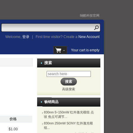
纳酷科技官网
Welcome,
登录
|
First time visitor? Create a
New Account
Your cart is empty
搜索
高级搜索
畅销商品
830nm 5~150mW 红外激光模组 点
状 焦点可调节...
价格
830nm 250mW SONY 红外激光模
组...
$1.00