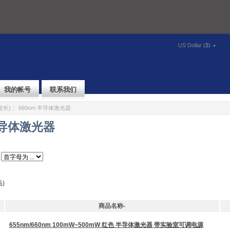
US Dollar ($)
我的帐号
联系我们
波长)
:: 660nm 半导体激光器
半导体激光器
)
商品名称-
655nm/660nm 100mW~500mW 红色 半导体激光器 带实验室可调电源