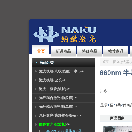
首页
新进商品
特价商品
推荐商品
首页
::
固体激光器(
商品分类
660nm 
激光模组(点状/线型/十字..)->
激光模组(波长)->
激光二极管(波长)->
排序:
光纤耦合激光器(多模)->
显示
1
至
7
(共
7
件商品
光纤耦合激光器(单模)->
尾纤激光(光纤耦合激光 )->
商品图像
固体激光器(波长)
->
|_ 355nm DPSS固体激光器