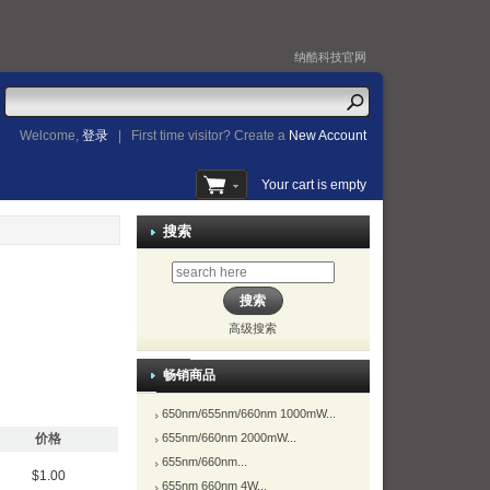
纳酷科技官网
Welcome,
登录
|
First time visitor? Create a
New Account
Your cart is empty
搜索
高级搜索
畅销商品
650nm/655nm/660nm 1000mW...
655nm/660nm 2000mW...
价格
655nm/660nm...
$1.00
655nm 660nm 4W...