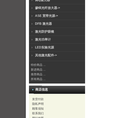
调Q激光器
掺铒光纤放大器->
ASE 宽带光源->
DFB 激光器
激光防护眼镜
激光功率计
LED实验光源
其他激光配件->
特价商品 ...
新进商品 ...
推荐商品 ...
所有商品 ...
商店信息
发货付款
隐私声明
顾客须知
联系我们