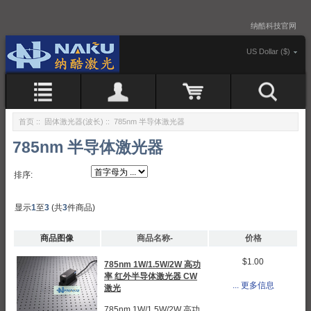
纳酷科技官网
US Dollar ($)
首页
::
固体激光器(波长)
:: 785nm 半导体激光器
785nm 半导体激光器
排序:
显示
1
至
3
(共
3
件商品)
商品图像
商品名称-
价格
$1.00
785nm 1W/1.5W/2W 高功
率 红外半导体激光器 CW
... 更多信息
激光
785nm 1W/1.5W/2W 高功