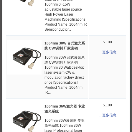
1064nm 0~15W
adjustable laser source
High Power Laser
Machining [Specifications]
Product Name: 1064nm IR
Semiconductor...
$1.00
1064nm 30W 台式激光系
统 CW/调制 厂家直销
... 更多信息
1064nm 30W 台式激光系
统 CW/调制 厂家直销
1064nm 30 Watt desktop
laser system CW &
modulation factory direct
price [Specifications]
Product Name: 1064nm
IR...
$1.00
1064nm 36W激光器 专业
激光系统
... 更多信息
1064nm 36W激光器 专业
激光系统 1064nm 36W
laser Professional laser