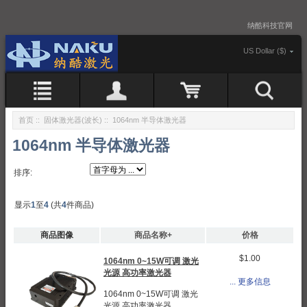
纳酷科技官网
US Dollar ($)
首页
::
固体激光器(波长)
:: 1064nm 半导体激光器
1064nm 半导体激光器
排序:
显示
1
至
4
(共
4
件商品)
商品图像
商品名称+
价格
$1.00
1064nm 0~15W可调 激光
光源 高功率激光器
... 更多信息
1064nm 0~15W可调 激光
光源 高功率激光器