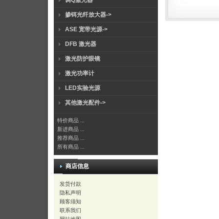
调Q激光器
掺铒光纤放大器->
ASE 宽带光源->
DFB 激光器
激光防护眼镜
激光功率计
LED实验光源
其他激光配件->
特价商品 ...
新进商品 ...
推荐商品 ...
所有商品 ...
商店信息
发货付款
隐私声明
顾客须知
联系我们