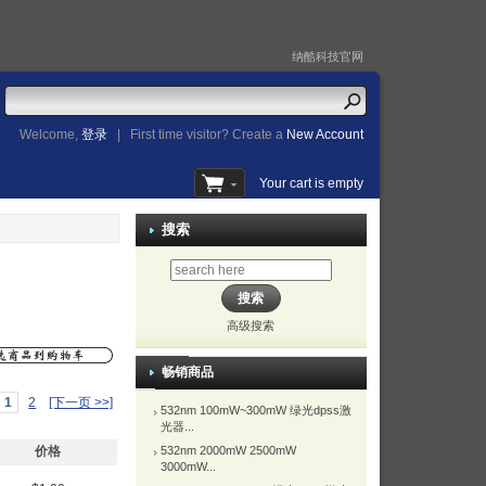
纳酷科技官网
Welcome,
登录
|
First time visitor? Create a
New Account
Your cart is empty
搜索
高级搜索
畅销商品
1
2
[下一页 >>]
532nm 100mW~300mW 绿光dpss激
光器...
价格
532nm 2000mW 2500mW
3000mW...