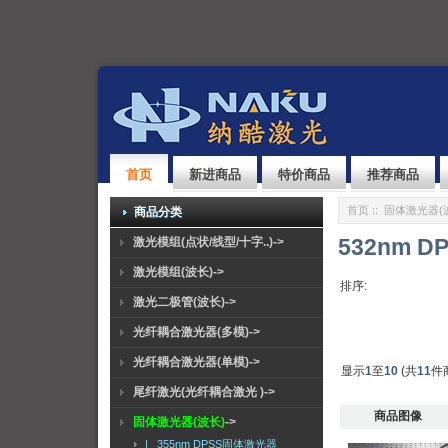
首页
新进商品
特价商品
推荐商品
首页
::
固体激光器(
商品分类
532nm 
激光模组(点状/线型/十字..)->
激光模组(波长)->
排序:
激光二极管(波长)->
光纤耦合激光器(多模)->
光纤耦合激光器(单模)->
显示
1
至
10
(共
11
件
尾纤激光(光纤耦合激光 )->
商品图像
固体激光器(波长)
->
|_ 355nm DPSS固体激光器