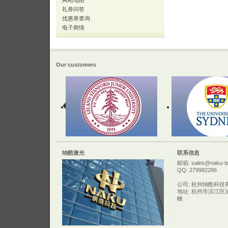
网站地图
礼券问答
优惠券查询
电子商情
Our customers
纳酷激光
联系信息
邮箱: sales@naku-t
QQ: 279982286
公司: 杭州纳酷科技
地址: 杭州市滨江区
幢