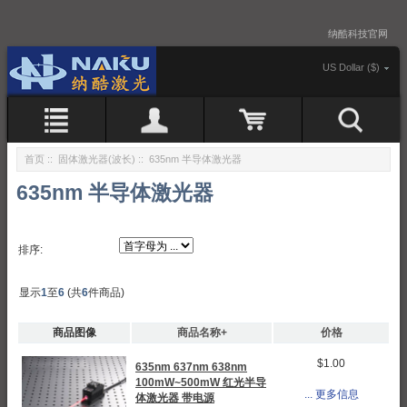
纳酷科技官网
US Dollar ($)
首页
::
固体激光器(波长)
:: 635nm 半导体激光器
635nm 半导体激光器
排序:
显示
1
至
6
(共
6
件商品)
商品图像
商品名称+
价格
$1.00
635nm 637nm 638nm
100mW~500mW 红光半导
... 更多信息
体激光器 带电源