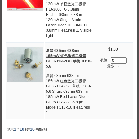
120mW 单模激光二极管
HL63603TG 3.8mm
Hitchai 635nm 638nm
120mW Single Mode
Laser Diode HL63603TG
3.8mm [Features] 1. Visible
light...
$1.00
夏普 635nm 638nm
185mW 红色激光二极管
添加：
GH0631IA2GC 单模 TO18-
最少: 2
5.6
夏普 635nm 638nm
185mW 红色激光二极管
GH0631IA2GC 单模 TO18-
5.6 Sharp 635nm 638nm
185mW Red Laser Diode
GH0631IA2GC Single
Mode TO18-5.6 [Features]
1....
显示
1
至
10
(共
10
件商品)