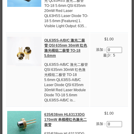
光 QL63H5S 激光二极管
TO-18 5.6mm QSI 635nm
20mW Red Laser
QL63H5S Laser Diode TO-
18 5.6mm [Features] 1.
Visible Light Output: 635...
$1.00
QL63I5S-A/B/C 激光二极
管 QSI 635nm 30mW 红色
添加：
激光模组二极管 TO-18
最少: 5
5.6mm
QL63I5S-A/B/C 激光二极管
QSI 635nm 30mW 红色激
光模组二极管 TO-18
5.6mm QL63I5S-A/B/C
Laser Diode QSI 635nm
30mW Red Laser Module
Diode TO-18 5.6mm
QL63I5S-A/B/C is...
$1.00
635/638nm HL63133DG
170mW 单模橙红色激光二
添加：
极管
635/638nm HL63133DG