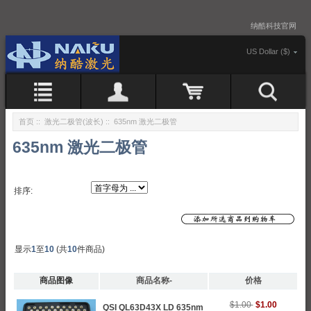
纳酷科技官网
US Dollar ($)
首页
::
激光二极管(波长)
:: 635nm 激光二极管
635nm 激光二极管
排序:
显示
1
至
10
(共
10
件商品)
商品图像
商品名称-
价格
$1.00
$1.00
QSI QL63D43X LD 635nm