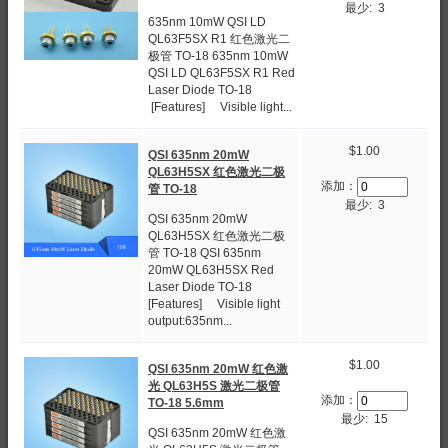
最少: 3
635nm 10mW QSI LD
QL63F5SX R1 红色激光二
极管 TO-18 635nm 10mW
QSI LD QL63F5SX R1 Red
Laser Diode TO-18
[Features] Visible light...
$1.00
QSI 635nm 20mW
QL63H5SX 红色激光二极
添加：
管 TO-18
最少: 3
QSI 635nm 20mW
QL63H5SX 红色激光二极
管 TO-18 QSI 635nm
20mW QL63H5SX Red
Laser Diode TO-18
[Features] Visible light
output:635nm...
$1.00
QSI 635nm 20mW 红色激
光 QL63H5S 激光二极管
添加：
TO-18 5.6mm
最少: 15
QSI 635nm 20mW 红色激