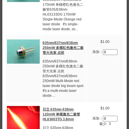
170mW 单模橙红色激光二
极管635/638nm
HL63133DG 170mW
Single-Mode Orange red
laser diode It's single-
mode laser diode, so...
$1.00
635nm/637nm/638nm
250mW 多模红色激光二极
添加：
管大光束 点状
635nm/637nm/638nm
250mW 多模红色激光二极
管大光束 点状
635nm/637nm/638nm
250mW Multi-Mode red
laser diode big beam spot
It's a multi-mode laser
diode....
$1.00
日立 635nm 638nm
120mW 单模激光二极管
添加：
HL63603TG 3.8mm
最少: 3
日立 635nm 638nm