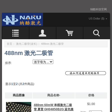
纳酷科技官网
US Dollar ($)
首页
::
激光二极管(波长)
:: 488nm 激光二极管
488nm 激光二极管
排序:
显示
1
至
2
(共
2
件商品)
商品图像
商品名称-
价格
$1.00
488nm 60mW 单模激光二极
管 夏普 GH04850B2G 蓝色激