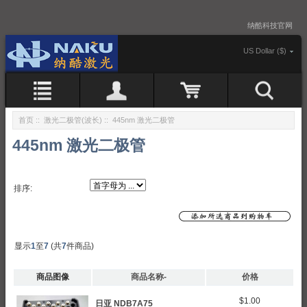
纳酷科技官网
US Dollar ($)
首页
::
激光二极管(波长)
:: 445nm 激光二极管
445nm 激光二极管
排序:
显示
1
至
7
(共
7
件商品)
商品图像
商品名称-
价格
$1.00
日亚 NDB7A75