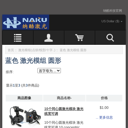
纳酷科技官网
US Dollar ($)
首页
::
激光模组(点状/线型/十字..)
:: 蓝色 激光模组 圆形
蓝色 激光模组 圆形
排序:
显示
1
至
3
(共
3
件商品)
商品图像
商品名称-
价格
$1.00
10个同心圆激光模块 激光
线宽可调
... 更多信息
10个同心圆激光模块 激光
线宽可调 10 concentric