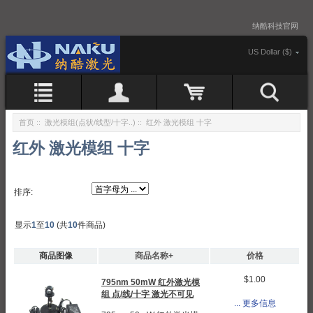
纳酷科技官网
US Dollar ($)
首页
::
激光模组(点状/线型/十字..)
:: 红外 激光模组 十字
红外 激光模组 十字
排序:
显示
1
至
10
(共
10
件商品)
商品图像
商品名称+
价格
$1.00
795nm 50mW 红外激光模
组 点/线/十字 激光不可见
... 更多信息