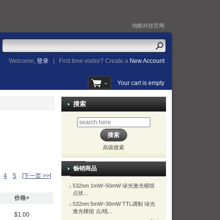
纳酷科技官网
Welcome,
登录
|
First time visitor? Create a
New Account
Your cart is empty
搜索
高级搜索
畅销商品
4
5
[下一页 >>]
532nm 1mW~50mW 绿光激光模组
点状...
价格+
532nm 5mW~30mW TTL调制 绿光
激光模组 点/线...
$1.00