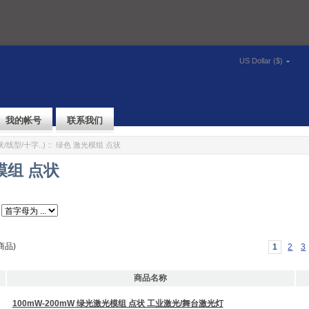
US Dollar ($)
我的帐号
联系我们
/线型/十字..)
:: 绿色 激光模组 点状
模组 点状
商品)
1
2
3
商品名称
100mW-200mW 绿光激光模组 点状 工业激光/舞台激光灯