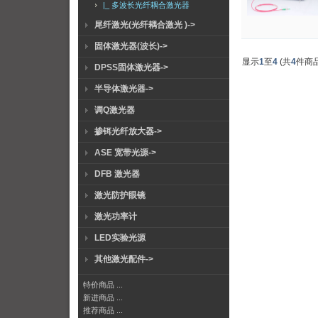
|_ 多波长光纤耦合激光器
尾纤激光(光纤耦合激光 )->
固体激光器(波长)->
显示
1
至
4
(共
4
件商品
DPSS固体激光器->
半导体激光器->
调Q激光器
掺铒光纤放大器->
ASE 宽带光源->
DFB 激光器
激光防护眼镜
激光功率计
LED实验光源
其他激光配件->
特价商品 ...
新进商品 ...
推荐商品 ...