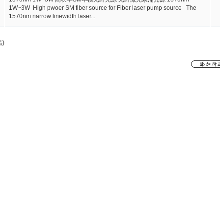
1W~3W High pwoer SM fiber source for Fiber laser pump source The
1570nm narrow linewidth laser...
)