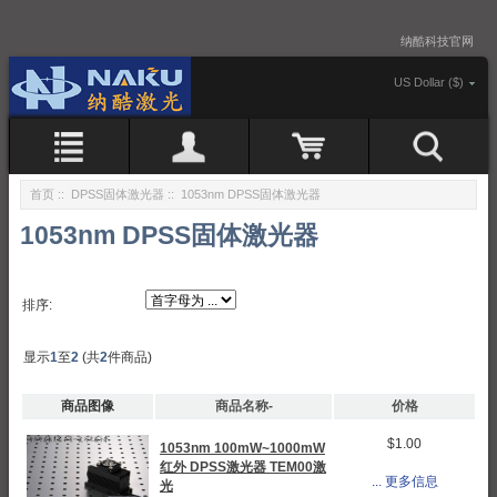
纳酷科技官网
US Dollar ($)
首页
::
DPSS固体激光器
:: 1053nm DPSS固体激光器
1053nm DPSS固体激光器
排序:
显示
1
至
2
(共
2
件商品)
商品图像
商品名称-
价格
$1.00
1053nm 100mW~1000mW
红外 DPSS激光器 TEM00激
... 更多信息
光