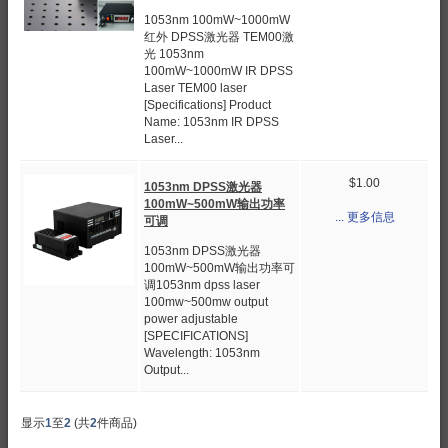
1053nm 100mW~1000mW
红外 DPSS激光器 TEM00激
光 1053nm
100mW~1000mW IR DPSS
Laser TEM00 laser
[Specifications] Product
Name: 1053nm IR DPSS
Laser...
$1.00
1053nm DPSS激光器
100mW~500mW输出功率
... 更多信息
可调
1053nm DPSS激光器
100mW~500mW输出功率可
调1053nm dpss laser
100mw~500mw output
power adjustable
[SPECIFICATIONS]
Wavelength: 1053nm
Output...
显示
1
至
2
(共
2
件商品)