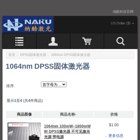
纳酷科技官网
US Dollar ($)
首页
::
DPSS固体激光器
:: 1064nm DPSS固体激光器
1064nm DPSS固体激光器
排序:
显示
1
至
4
(共
4
件商品)
商品图像
商品名称-
价格
$1.00
1064nm 100mW~1800mW
IR DPSS激光器 不可见激光
... 更多信息
光源 带电源