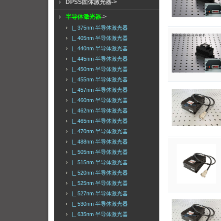
DPSS固体激光器->
半导体激光器
->
|_ 375nm 半导体激光器
|_ 405nm 半导体激光器
|_ 440nm 半导体激光器
|_ 445nm 半导体激光器
|_ 450nm 半导体激光器
|_ 455nm 半导体激光器
|_ 457nm 半导体激光器
|_ 460nm 半导体激光器
|_ 462nm 半导体激光器
|_ 465nm 半导体激光器
|_ 470nm 半导体激光器
|_ 488nm 半导体激光器
|_ 505nm 半导体激光器
|_ 515nm 半导体激光器
|_ 520nm 半导体激光器
|_ 525nm 半导体激光器
|_ 527nm 半导体激光器
|_ 530nm 半导体激光器
|_ 635nm 半导体激光器