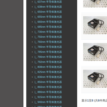
|_ 637nm 半导体激光器
|_ 638nm 半导体激光器
|_ 650nm 半导体激光器
|_ 655nm 半导体激光器
|_ 660nm 半导体激光器
|_ 685nm 半导体激光器
|_ 730nm 半导体激光器
|_ 750nm 半导体激光器
|_ 760nm 半导体激光器
|_ 780nm 半导体激光器
|_ 785nm 半导体激光器
|_ 790nm 半导体激光器
|_ 792nm 半导体激光器
|_ 808nm 半导体激光器
|_ 825nm 半导体激光器
|_ 830nm 半导体激光器
|_ 850nm 半导体激光器
|_ 860nm 半导体激光器
|_ 880nm 半导体激光器
|_ 915nm 半导体激光器
显示
1
至
8
(共
8
件商品
|_ 940nm 半导体激光器