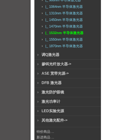
|_ 980nm 半导体激光器
|_ 1064nm 半导体激光器
|_ 1310nm 半导体激光器
|_ 1450nm 半导体激光器
|_ 1470nm 半导体激光器
|_ 1532nm 半导体激光器
|_ 1550nm 半导体激光器
|_ 1870nm 半导体激光器
调Q激光器
掺铒光纤放大器->
ASE 宽带光源->
DFB 激光器
激光防护眼镜
激光功率计
LED实验光源
其他激光配件->
特价商品 ...
新进商品 ...