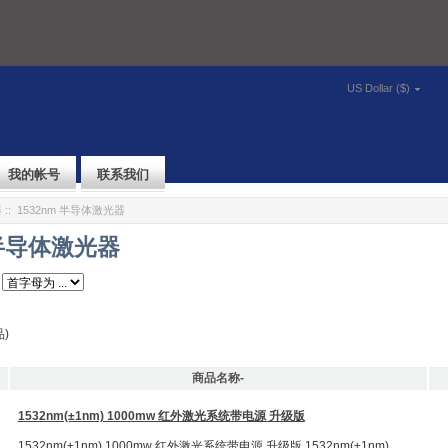
US Dollar ($)
我的帐号
联系我们
器
:: 1532nm 半导体激光器
 半导体激光器
)
商品名称-
1532nm(±1nm) 1000mw 红外激光系统带电源 升级版
1532nm(±1nm) 1000mw 红外激光系统带电源 升级版 1532nm(±1nm)