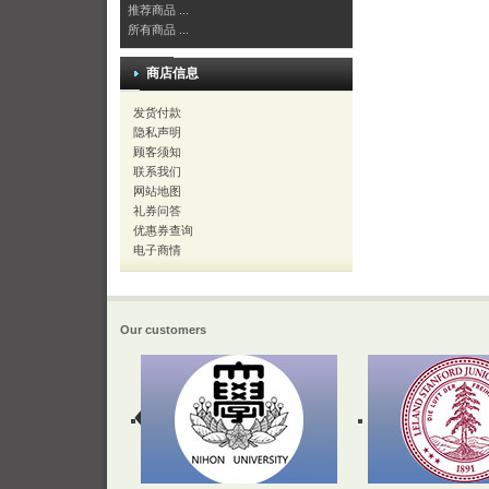
推荐商品 ...
所有商品 ...
商店信息
发货付款
隐私声明
顾客须知
联系我们
网站地图
礼券问答
优惠券查询
电子商情
Our customers