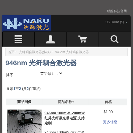
纳酷科技官网
US Dollar ($)
首页
::
光纤耦合激光器(多模)
:: 946nm 光纤耦合激光器
946nm 光纤耦合激光器
排序:
显示
1
至
2
(共
2
件商品)
商品图像
商品名称+
价格
$1.00
946nm 100mW~200mW
红外光纤激光带电源 支持
... 更多信息
定制
946nm 100mW~200mW