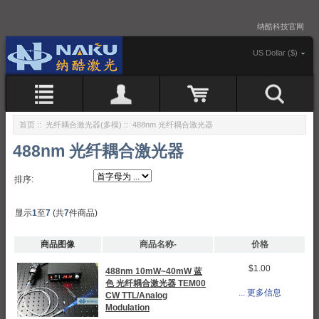
纳酷科技官网
US Dollar ($)
首页
::
光纤耦合激光器(多模)
:: 488nm 光纤耦合激光器
488nm 光纤耦合激光器
排序:
显示
1
至
7
(共
7
件商品)
商品图像
商品名称-
价格
$1.00
488nm 10mW~40mW 蓝
色 光纤耦合激光器 TEM00
... 更多信息
CW TTL/Analog
Modulation