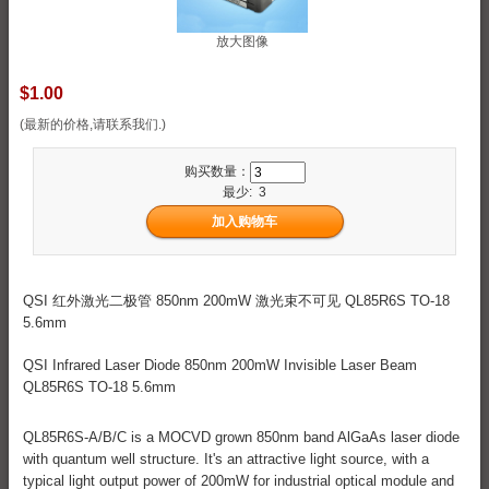
放大图像
$1.00
(最新的价格,请联系我们.)
购买数量：
最少: 3
QSI 红外激光二极管 850nm 200mW 激光束不可见 QL85R6S TO-18
5.6mm
QSI Infrared Laser Diode 850nm 200mW Invisible Laser Beam
QL85R6S TO-18 5.6mm
QL85R6S-A/B/C is a MOCVD grown 850nm band AlGaAs laser diode
with quantum well structure. It's an attractive light source, with a
typical light output power of 200mW for industrial optical module and