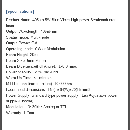
[Specifications]
Product Name: 405nm 5W Blue-Violet high power Semiconductor
laser
Output Wavelength: 405±6 nm
Spatial mode: Multi-mode
Output Power: 5W
Operating mode: CW or Modulation
Beam Height: 29mm
Beam Size: 6mmx6mm
Beam Divergence(Full Angle): 1x0.8 mrad
Power Stability: <3% per 4 hrs
Warm Up Time: <1 minutes
MTTF(mean time to failure): 10,000 hrs
Laser head dimensions: 145(L)x64(W)x70(H) mm3
Power Supply: Standard type power supply / Lab Adjustable power
supply (Choose)
Modulation: 0~30khz Analog or TTL
Warranty: 1 Year