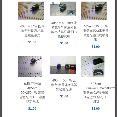
405nm 600mW 蓝
405nm 14W 固体
405nm 1W~3.5W
紫色半导体激光器
激光光源 高功率
蓝紫光高功率半导
输出功率可调 TTL/
蓝紫色激光
体激光输出功率可
模拟调制
调
$1.00
$1.00
$1.00
405nm 50mW 蓝
单模 TEM00
405nm
紫色 半导体激光器
405nm
300mw/400mw/500mw
实验激光源
50~250mW 蓝紫
蓝紫光 CW激光器
$1.00
色激光 带TEC温度
带电源/模拟或TTL
稳定系统
调制
$1.00
$1.00