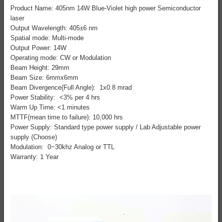
Product Name: 405nm 14W Blue-Violet high power Semiconductor
laser
Output Wavelength: 405±6 nm
Spatial mode: Multi-mode
Output Power: 14W
Operating mode: CW or Modulation
Beam Height: 29mm
Beam Size: 6mmx6mm
Beam Divergence(Full Angle): 1x0.8 mrad
Power Stability: <3% per 4 hrs
Warm Up Time: <1 minutes
MTTF(mean time to failure): 10,000 hrs
Power Supply: Standard type power supply / Lab Adjustable power
supply (Choose)
Modulation: 0~30khz Analog or TTL
Warranty: 1 Year