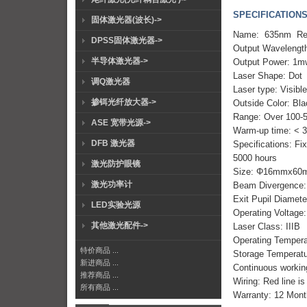
SPECIFICATIONS
固体激光器(波长)->
Name: 635nm Red 
DPSS固体激光器->
Output Wavelengt
半导体激光器->
Output Power: 1
Laser Shape: Dot
调Q激光器
Laser type: Visible
掺铒光纤放大器->
Outside Color: Bl
Range: Over 100-5
ASE 宽带光源->
Warm-up time: < 
DFB 激光器
Specifications: Fi
5000 hours
激光防护眼镜
Size: Φ16mmx60
激光功率计
Beam Divergence
Exit Pupil Diame
LED实验光源
Operating Voltag
其他激光配件->
Laser Class: IIIB
Operating Temper
特价商品 ...
Storage Temperat
新进商品 ...
Continuous working
推荐商品 ...
Wiring: Red line is 
所有商品 ...
Warranty: 12 Mont