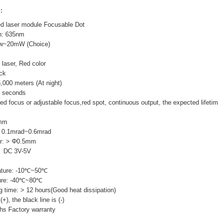
:
laser module Focusable Dot
h: 635nm
mw~20mW (Choice)
 laser, Red color
ack
,000 meters (At night)
3 seconds
xed focus or adjustable focus,red spot, continuous output, the expected lifet
mm
: 0.1mrad~0.6mrad
ter: > Φ0.5mm
e: DC 3V-5V
ature: -10℃~50℃
ure: -40℃~80℃
 time: > 12 hours(Good heat dissipation)
(+), the black line is (-)
hs Factory warranty