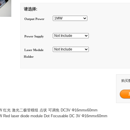
请选择:
Output Power
Power Supply
Laser Module
Holder
购买
0mW 红光 激光二极管模组 点状 可调焦 DC3V Φ16mmx60mm
Red laser diode module Dot Focusable DC 3V Φ16mmx60mm