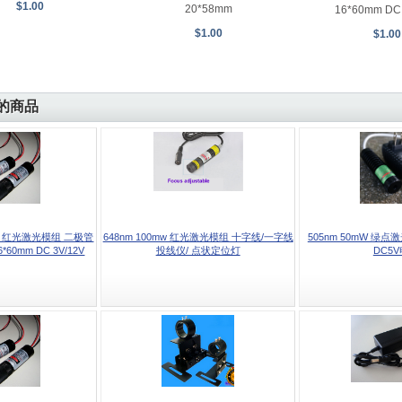
$1.00
20*58mm
16*60mm DC
$1.00
$1.00
的商品
mW 红光激光模组 二极管
648nm 100mw 红光激光模组 十字线/一字线
505nm 50mW 绿
60mm DC 3V/12V
投线仪/ 点状定位灯
DC5