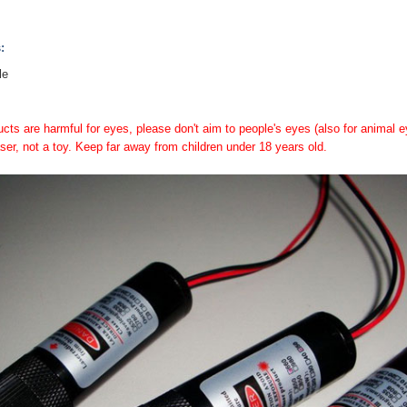
:
ule
ducts are harmful for eyes, please don't aim to people's eyes (also for animal ey
 laser, not a toy. Keep far away from children under 18 years old.