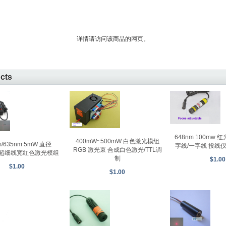
详情请访问该商品的
网页
。
ucts
648nm 100mw
400mW~500mW 白色激光模组
m/635nm 5mW 直径
字线/一字线 投线仪
RGB 激光束 合成白色激光/TTL调
m 超细线宽红色激光模组
制
$1.00
$1.00
$1.00