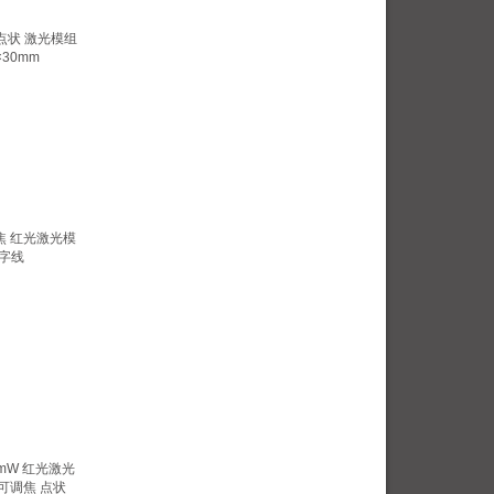
色 点状 激光模组
×30mm
调焦 红光激光模
一字线
50mW 红光激光
可调焦 点状