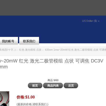
US Dollar ($)
我的帐号
联系我们
/线型/十字..)
::
红色 激光模组 点状
:: 635nm 1mw~20mW 红光 激光二极管模组 点状 可调焦
mw~20mW 红光 激光二极管模组 点状 可调焦 DC3V
0mm
商品 9/60
前页
商品列表
后页
价格:
$1.00
(最新的价格,请联系我们.)