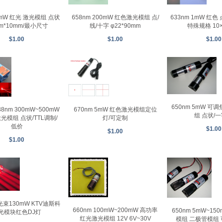
658nm 200mW 红色激光模组 点/
5mW 红光 激光模组 点状
633nm 1mW 红
线/十字 φ22*90mm
m*10mm/最小尺寸
特殊规格 10
$1.00
$1.00
$1.00
650nm 5mW 可
670nm 5mW 红色激光模组定位
638nm 300mW~500mW
组 点状/
灯/可定制
光模组 点状/TTL调制/
低价
$1.00
$1.00
$1.00
束130mW KTV迪斯科
660nm 100mW~200mW 高功率
650nm 5mW~1
光模块红色DJ灯
红光激光模组 12V 6V~30V
模组 二极管模组 