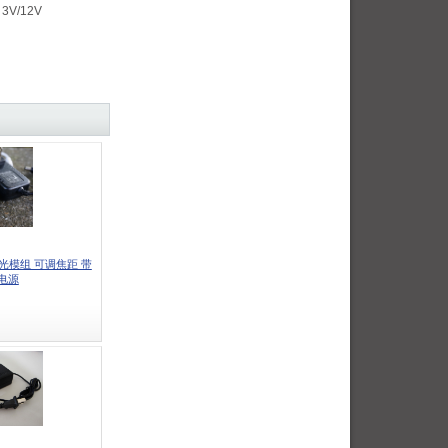
 3V/12V
点激光模组 可调焦距 带
V电源