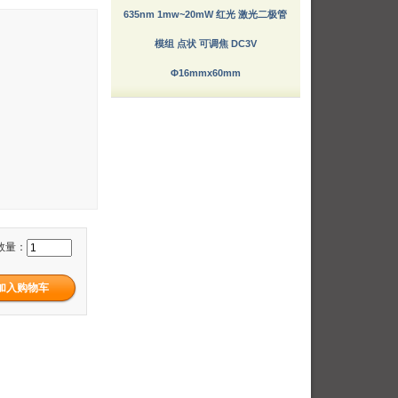
635nm 1mw~20mW 红光 激光二极管
模组 点状 可调焦 DC3V
Φ16mmx60mm
数量：