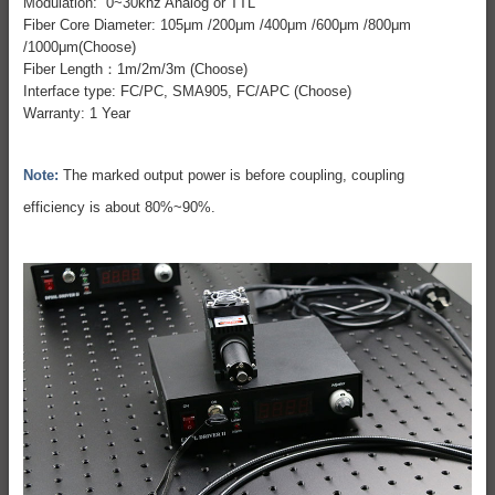
Modulation: 0~30khz Analog or TTL
Fiber Core Diameter: 105μm /200μm /400μm /600μm /800μm
/1000μm(Choose)
Fiber Length：1m/2m/3m (Choose)
Interface type: FC/PC, SMA905, FC/APC (Choose)
Warranty: 1 Year
Note:
The marked output power is before coupling, coupling
efficiency is about 80%~90%.