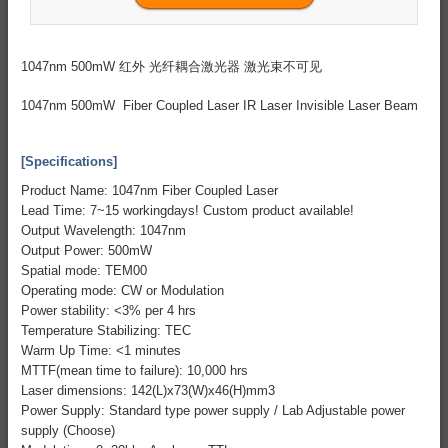
1047nm 500mW 红外 光纤耦合激光器 激光束不可见
1047nm 500mW Fiber Coupled Laser IR Laser Invisible Laser Beam
[Specifications]
Product Name: 1047nm Fiber Coupled Laser
Lead Time: 7~15 workingdays! Custom product available!
Output Wavelength: 1047nm
Output Power: 500mW
Spatial mode: TEM00
Operating mode: CW or Modulation
Power stability: <3% per 4 hrs
Temperature Stabilizing: TEC
Warm Up Time: <1 minutes
MTTF(mean time to failure): 10,000 hrs
Laser dimensions: 142(L)x73(W)x46(H)mm3
Power Supply: Standard type power supply / Lab Adjustable power
supply (Choose)