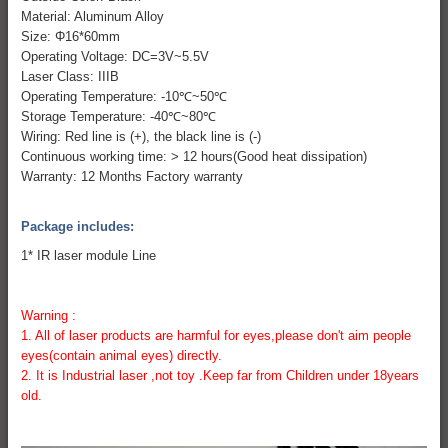
Material: Aluminum Alloy
Size: Φ16*60mm
Operating Voltage: DC=3V~5.5V
Laser Class: IIIB
Operating Temperature: -10℃~50℃
Storage Temperature: -40℃~80℃
Wiring: Red line is (+), the black line is (-)
Continuous working time: > 12 hours(Good heat dissipation)
Warranty: 12 Months Factory warranty
Package includes:
1* IR laser module Line
Warning :
1. All of laser products are harmful for eyes,please don't aim people
eyes(contain animal eyes) directly.
2. It is Industrial laser ,not toy .Keep far from Children under 18years
old.