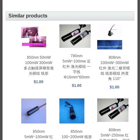
Similar products
780nm
850nm 50mW
808nm
5mW~100mw 近
100mW 300mW
100mW~300mW
红外 激光模组 一
多点触摸屏梯形激
红外 激光二极管模
字线
光模组 线形
组 线形模组 跨度
Φ16mm*60mm
角 110°
$1.00
$1.00
$1.00
808nm
850nm
850nm
5mW~250mw 红
100~200mW 线形
5mW~100mW 红