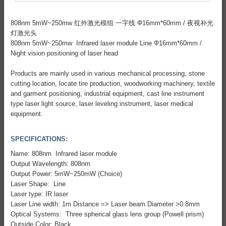
808nm 5mW~250mw 红外激光模组 一字线 Φ16mm*60mm / 夜视补光
灯激光头
808nm 5mW~250mw Infrared laser module Line Φ16mm*60mm /
Night vision positioning of laser head
Products are mainly used in various mechanical processing, stone
cutting location, locate tire production, woodworking machinery, textile
and garment positioning, industrial equipment, cast line instrument
type laser light source, laser leveling instrument, laser medical
equipment.
SPECIFICATIONS:
Name: 808nm Infrared laser module
Output Wavelength: 808nm
Output Power: 5mW~250mW (Choice)
Laser Shape: Line
Laser type: IR laser
Laser Line width: 1m Distance => Laser beam Diameter >0.8mm
Optical Systems: Three spherical glass lens group (Powell prism)
Outside Color: Black