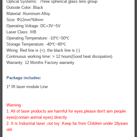
Optical Systems: Three spherical glass lens group
Outside Color: Black
Material: Aluminum Alloy
Size: Φ12mm*64mm
Operating Voltage: DC=3V~5V
Laser Class: IIIB
Operating Temperature: -10℃~50℃
Storage Temperature: -40℃~80℃
Wiring: Red line is (+), the black line is (-)
Continuous working time: > 12 hours(Good heat dissipation)
Warranty: 12 Months Factory warranty
Package includes:
1* IR laser module Line
Warning :
1. All of laser products are harmful for eyes,please don't aim people
eyes(contain animal eyes) directly.
2. It is Industrial laser ,not toy .Keep far from Children under 18years
old.