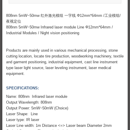
808nm 5mW~50mw 红外激光模组 一字线 Φ12mm*64mm /工业模组/
夜视定位
808nm 5mW~50mw Infrared laser module Line Φ12mm*64mm /
Industrial Modules / Night vision positioning
Products are mainly used in various mechanical processing, stone
cutting location, locate tire production, woodworking machinery, textile
and garment positioning, industrial equipment, cast line instrument
type laser light source, laser leveling instrument, laser medical
equipment.
SPECIFICATIONS:
Name: 808nm Infrared laser module
Output Wavelength: 808nm
Output Power: 5mW~50mW (Choice)
Laser Shape: Line
Laser type: IR laser
Laser Line width: 1m Distance <=> Laser beam Diameter 2mm