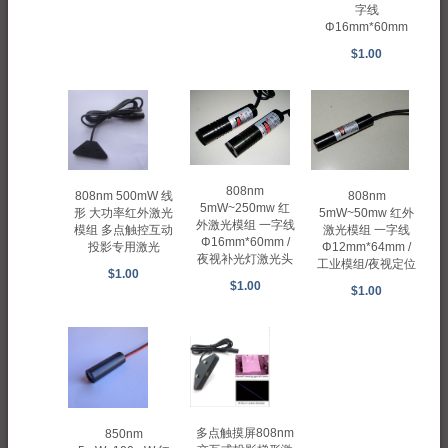
字线
Φ16mm*60mm
$1.00
808nm
808nm
808nm 500mW 线
5mW~250mw 红
5mW~50mw 红外
形 大功率红外激光
外激光模组 一字线
激光模组 一字线
模组 多点触控互动
Φ16mm*60mm /
Φ12mm*64mm /
投影专用激光
夜视补光灯激光头
工业模组/夜视定位
$1.00
$1.00
$1.00
多点触摸屏808nm
850nm