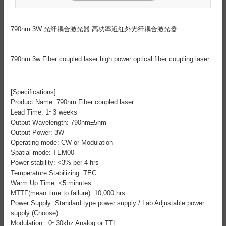
790nm 3W 光纤耦合激光器 高功率近红外光纤耦合激光器
790nm 3w Fiber coupled laser high power optical fiber coupling laser
[Specifications]
Product Name: 790nm Fiber coupled laser
Lead Time: 1~3 weeks
Output Wavelength: 790nm±5nm
Output Power: 3W
Operating mode: CW or Modulation
Spatial mode: TEM00
Power stability: <3% per 4 hrs
Temperature Stabilizing: TEC
Warm Up Time: <5 minutes
MTTF(mean time to failure): 10,000 hrs
Power Supply: Standard type power supply / Lab Adjustable power
supply (Choose)
Modulation: 0~30khz Analog or TTL