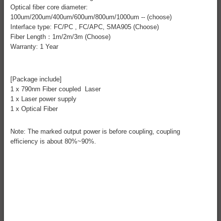
Optical fiber core diameter:
100um/200um/400um/600um/800um/1000um -- (choose)
Interface type: FC/PC , FC/APC, SMA905 (Choose)
Fiber Length：1m/2m/3m (Choose)
Warranty: 1 Year
[Package include]
1 x 790nm Fiber coupled Laser
1 x Laser power supply
1 x Optical Fiber
Note: The marked output power is before coupling, coupling
efficiency is about 80%~90%.