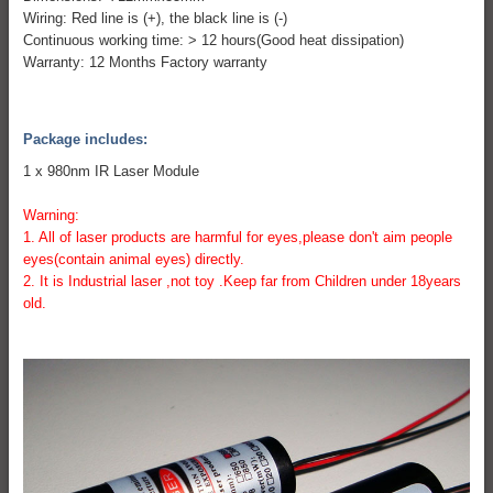
Wiring: Red line is (+), the black line is (-)
Continuous working time: > 12 hours(Good heat dissipation)
Warranty: 12 Months Factory warranty
Package includes:
1 x 980nm IR Laser Module
Warning:
1. All of laser products are harmful for eyes,please don't aim people
eyes(contain animal eyes) directly.
2. It is Industrial laser ,not toy .Keep far from Children under 18years
old.