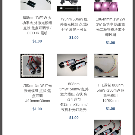
808nm 1W/2W 大
795nm 50mW 红
1064nmm 1W 2W
功率 红外激光模组
外激光模组 点/线/
3W 高功率 隐形激
点状 焦点可调节 /
十字 激光不可见
光二极管模块带冷
CCD IR 照明
却风扇
$1.00
$1.00
$1.00
808nm
TTL调制 808nm
780nm 5mW 红光
5mW~50mW 红外
5mW~250mW IR
激光模组 点状 焦
激光模组 点状 焦
激光模组
点可调
点可调节
16*60mm
Φ10mmx30mm
Φ12mmx35mm /
$1.00
$1.00
夜视补光灯激光
$1.00