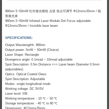
980nm 5~50mW 红外激光模组 点状 焦点可调节 Φ12mmx35mm / 隐
形激光束
980nm 5~50mW Infrared Laser Module Dot Focus adjustable
Φ12mmx35mm / Invisible laser beam
SPECIFICATIONS:
Output Wavelengthh: 980nm
Output power: 5mW ~ 50mW (Choice)
Laser Shape: Rectangle
Divergence angle: 0.1mrad ~ 10mrad adjustable
Spot Description: 0.5m Distance <=> Laser beam Diameter 0.5mm
(adjustables)
Optics: Optical Coated Glass
Spot Description: Adjustable
Modes: single longitudinal mode
Working voltage: DC 3V/5V
Laser level: IIIB
Working temperature: - 10 ℃ ~ 50 ℃
Storage temperature: - 40 ℃ to 80 ℃
Dimensions: Φ12mmx35mm