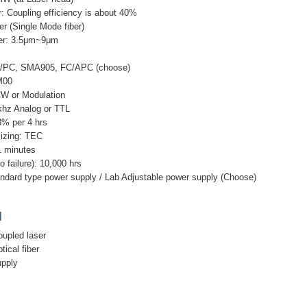
: Coupling efficiency is about 40%
er (Single Mode fiber)
ter: 3.5μm~9μm
FC/PC, SMA905, FC/APC (choose)
M00
CW or Modulation
khz Analog or TTL
3% per 4 hrs
lizing: TEC
 minutes
failure): 10,000 hrs
ndard type power supply / Lab Adjustable power supply (Choose)
]
oupled laser
tical fiber
upply