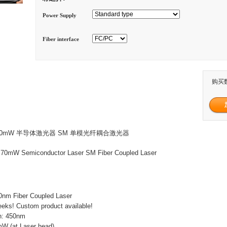
Power Supply
Fiber interface
购买
 70mW 半导体激光器 SM 单模光纤耦合激光器
 70mW Semiconductor Laser SM Fiber Coupled Laser
0nm Fiber Coupled Laser
eks! Custom product available!
h: 450nm
W (at Laser head)