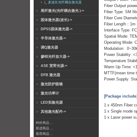
|_ 多波长光纤耦合激光器
Fiber Output power
尾纤激光(光纤耦合激光 )->
Fiber Type: SM fib
Fiber Core Diame
固体激光器(波长)->
Fiber Length：1m
DPSS固体激光器->
Interface Type: 
Spatial Mode: TE
半导体激光器->
Operating Mode: 
调Q激光器
Modulation: 0~30
Power Stability: <
掺铒光纤放大器->
Temperature Stabi
ASE 宽带光源->
Warm Up Time: <1
MTTF(mean time to 
DFB 激光器
Power Supply: Sta
激光防护眼镜
激光功率计
[Package include
LED实验光源
1 x 450nm Fiber c
1 x Single mode op
其他激光配件->
1 x Laser power s
特价商品 ...
新进商品 ...
推荐商品 ...