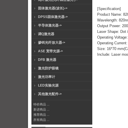
固体激光器(波长)->
[Specification]
Product Name: 82
DPSS固体激光器->
Wavelength: 820
半导体激光器->
Output Power: 2
Laser Shape: Dot /
调Q激光器
Operating Voltage
掺铒光纤放大器->
Operating Current
Size: 16*70 mm(C
ASE 宽带光源->
Include: Laser mod
DFB 激光器
激光防护眼镜
激光功率计
LED实验光源
其他激光配件->
特价商品 ...
新进商品 ...
推荐商品 ...
所有商品 ...