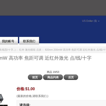
US Dollar ($)
我的帐号
联系我们
/线型/十字..)
::
红外 激光模组 点状
:: 820nm 200mW 高功率 焦距可调 近红外激光 点/线/
00mW 高功率 焦距可调 近红外激光 点/线/十字
商品 19/53
前页
商品列表
后页
价格:
$1.00
(最新的价格,请联系我们.)
请选择: