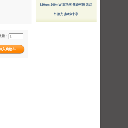
820nm 200mW 高功率 焦距可调 近红
外激光 点/线/十字
数量：