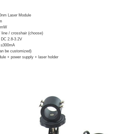
0nm Laser Module
nm
00mW
 line / crosshair (choose)
: DC 2.8-3.2V
: ≤300mA
an be customized)
ule + power supply + laser holder