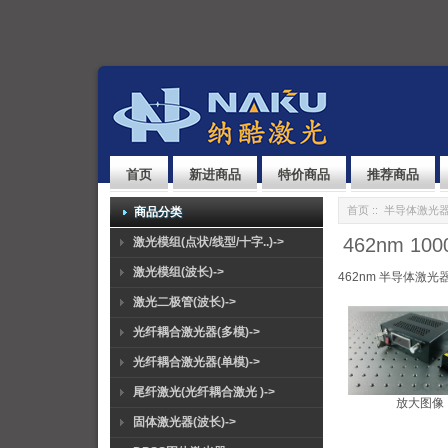
首页
新进商品
特价商品
推荐商品
首页
::
半导体激光
商品分类
462nm 
激光模组(点状/线型/十字..)->
激光模组(波长)->
462nm 半导体激光
激光二极管(波长)->
光纤耦合激光器(多模)->
光纤耦合激光器(单模)->
尾纤激光(光纤耦合激光 )->
放大图像
固体激光器(波长)->