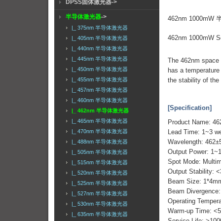
DPSS固体激光器->
半导体激光器
->
462nm 1000
|_ 375nm 半导体激光器
462nm 1000mW Sem
|_ 405nm 半导体激光器
|_ 440nm 半导体激光器
|_ 445nm 半导体激光器
The 462nm space op
|_ 450nm 半导体激光器
has a temperature 
|_ 455nm 半导体激光器
the stability of th
|_ 457nm 半导体激光器
|_ 460nm 半导体激光器
[Specification]
|_ 462nm 半导体激光器
|_ 465nm 半导体激光器
Product Name: 46
|_ 470nm 半导体激光器
Lead Time: 1~3 we
Wavelength: 462
|_ 488nm 半导体激光器
Output Power: 1
|_ 505nm 半导体激光器
Spot Mode: Multi
|_ 515nm 半导体激光器
Output Stability: 
|_ 520nm 半导体激光器
Beam Size: 1*4m
|_ 525nm 半导体激光器
Beam Divergence
|_ 527nm 半导体激光器
Operating Temper
|_ 530nm 半导体激光器
Warm-up Time: <5
|_ 635nm 半导体激光器
Service Life: >10