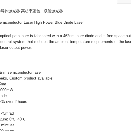
mW 半导体激光器 高功率蓝色二极管激光器
iconductor Laser High Power Blue Diode Laser
tical path laser is fabricated with a 462nm laser diode and is free-space out
control system that reduces the ambient temperature requirements of the la
e laser output power.
2nm semiconductor laser
eks, Custom product available!
±5nm
~1000mW
mode
<3% over 2 hours
m
: <5mrad
ature: 0℃~40℃
 mintues
000 hours