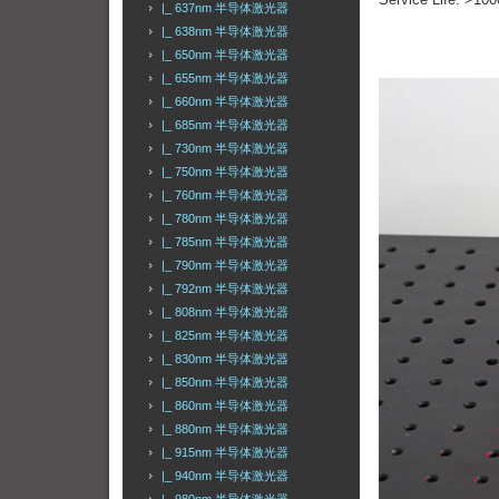
|_ 637nm 半导体激光器
|_ 638nm 半导体激光器
|_ 650nm 半导体激光器
|_ 655nm 半导体激光器
|_ 660nm 半导体激光器
|_ 685nm 半导体激光器
|_ 730nm 半导体激光器
|_ 750nm 半导体激光器
|_ 760nm 半导体激光器
|_ 780nm 半导体激光器
|_ 785nm 半导体激光器
|_ 790nm 半导体激光器
|_ 792nm 半导体激光器
|_ 808nm 半导体激光器
|_ 825nm 半导体激光器
|_ 830nm 半导体激光器
|_ 850nm 半导体激光器
|_ 860nm 半导体激光器
|_ 880nm 半导体激光器
|_ 915nm 半导体激光器
|_ 940nm 半导体激光器