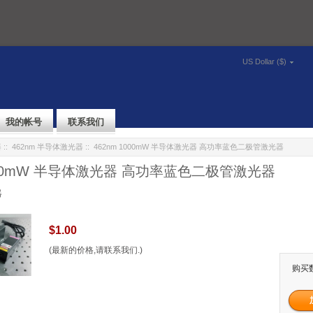
US Dollar ($)
我的帐号
联系我们
器
::
462nm 半导体激光器
:: 462nm 1000mW 半导体激光器 高功率蓝色二极管激光器
1000mW 半导体激光器 高功率蓝色二极管激光器
器
$1.00
(最新的价格,请联系我们.)
购买