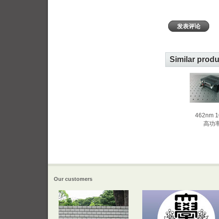
发表评论
Similar prod
462nm
高功
Our customers