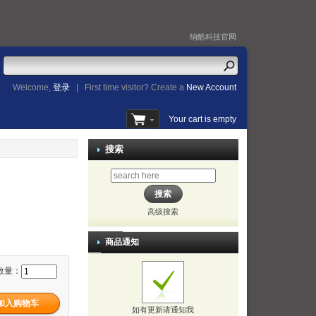
纳酷科技官网
Welcome,
登录
|
First time visitor? Create a
New Account
Your cart is empty
搜索
高级搜索
商品通知
数量：
如有更新请通知我