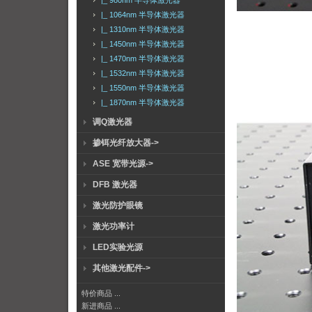
|_ 980nm 半导体激光器
|_ 1064nm 半导体激光器
|_ 1310nm 半导体激光器
|_ 1450nm 半导体激光器
|_ 1470nm 半导体激光器
|_ 1532nm 半导体激光器
|_ 1550nm 半导体激光器
|_ 1870nm 半导体激光器
调Q激光器
掺铒光纤放大器->
ASE 宽带光源->
DFB 激光器
激光防护眼镜
激光功率计
LED实验光源
其他激光配件->
特价商品 ...
新进商品 ...