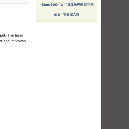
462nm 1000mW 半导体激光器 高功率
蓝色二极管激光器
put. The laser
ser and improves