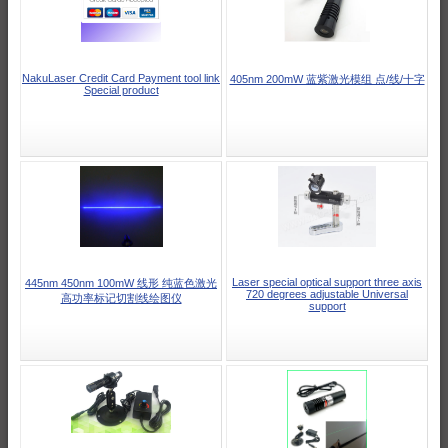
NakuLaser Credit Card Payment tool link
405nm 200mW 蓝紫激光模组 点/线/十字
Special product
Laser special optical support three axis
445nm 450nm 100mW 线形 纯蓝色激光
720 degrees adjustable Universal
高功率标记切割线绘图仪
support