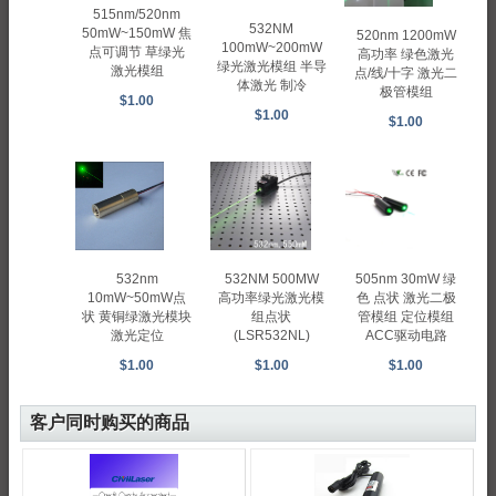
515nm/520nm
532NM
50mW~150mW 焦
520nm 1200mW
100mW~200mW
点可调节 草绿光
高功率 绿色激光
绿光激光模组 半导
激光模组
点/线/十字 激光二
体激光 制冷
极管模组
$1.00
$1.00
$1.00
505nm 30mW 绿
532nm
532NM 500MW
色 点状 激光二极
10mW~50mW点
高功率绿光激光模
管模组 定位模组
状 黄铜绿激光模块
组点状
ACC驱动电路
激光定位
(LSR532NL)
$1.00
$1.00
$1.00
客户同时购买的商品