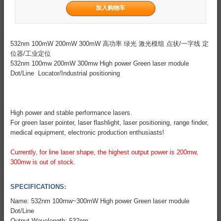
532nm 100mW 200mW 300mW 高功率 绿光 激光模组 点状/一字线 定
位器/工业定位
532nm 100mw 200mW 300mw High power Green laser module
Dot/Line Locator/Industrial positioning
High power and stable performance lasers.
For green laser pointer, laser flashlight, laser positioning, range finder,
medical equipment, electronic production enthusiasts!
Currently, for line laser shape, the highest output power is 200mw,
300mw is out of stock.
SPECIFICATIONS:
Name: 532nm 100mw~300mW High power Green laser module
Dot/Line
Output Wavelength: 532nm