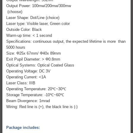
Output Power: 100mw/200mw/300mw
(choose)
Laser Shape: Dot/Line (choice)
Laser type: Visible laser, Green color
Outside Color: Black
Warm-up time: < 1 second
Specifications: continuous output, the expected lifetime is more than
5000 hours
Size: Φ25x 67mm/ Φ40x 89mm
Exit Pupil Diameter: > Φ0.8mm
Optical Systems: Optical Coated Glass
Operating Voltage: DC 3V
Operating Current: <1A
Laser Class: IIIB
Operating Temperature: 20℃~30℃
Storage Temperature: -10℃~60℃
Beam Divergence: 1mrad
Wiring: Red line is (+), the black line is (-)
Package includes: