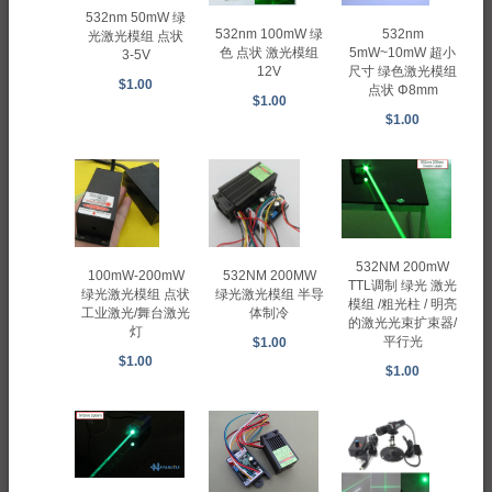
532nm 50mW 绿
532nm 100mW 绿
532nm
光激光模组 点状
色 点状 激光模组
5mW~10mW 超小
3-5V
12V
尺寸 绿色激光模组
$1.00
点状 Φ8mm
$1.00
$1.00
532NM 200mW
532NM 200MW
100mW-200mW
TTL调制 绿光 激光
绿光激光模组 半导
绿光激光模组 点状
模组 /粗光柱 / 明亮
体制冷
工业激光/舞台激光
的激光光束扩束器/
灯
平行光
$1.00
$1.00
$1.00