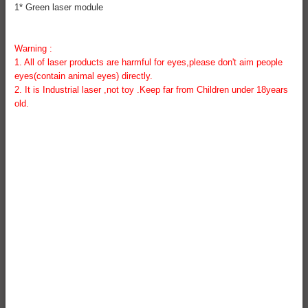
1* Green laser module
Warning :
1. All of laser products are harmful for eyes,please don't aim people
eyes(contain animal eyes) directly.
2. It is Industrial laser ,not toy .Keep far from Children under 18years
old.