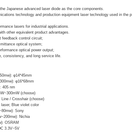
 the Japanese advanced laser diode as the core components.
ications technology and production equipment laser technology used in the p
rmance lasers for industrial applications.
ith other equivalent product advantages.
t feedback control circuit;
nsmittance optical system;
rformance optical power output;
, consistency, and long service life.
~50mw): φ14*45mm
~300mw): φ16*68mm
h: 405 nm
0mW~300mW (choose)
 Line / Crosshair (choose)
 laser, Blue violet color
w~80mw): Sony
w~200mw): Nichia
mw): OSRAM
 DC 3.3V~5V