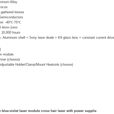
uminum Alloy
 Focus
 gathered lenses
Semiconductors
ure: -40℃-75℃
: 0.4mm-1mm
t 10,000 hours
s: Aluminum shell + Sony laser diode + K9 glass lens + constant current driv
]
ser module
rmer (choose)
Adjustable Holder/Clamp/Mount Heatsink (choose)
lue-violet laser module cross hair laser with power supplie