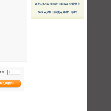
索尼405nm 20mW~300mW 蓝紫激光
模组 点/线/十字/焦点可调/十字线
数量：