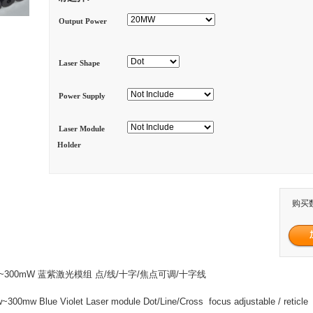
Output Power
Laser Shape
Power Supply
Laser Module
Holder
购买
mW~300mW 蓝紫激光模组 点/线/十字/焦点可调/十字线
00mw Blue Violet Laser module Dot/Line/Cross focus adjustable / reticle