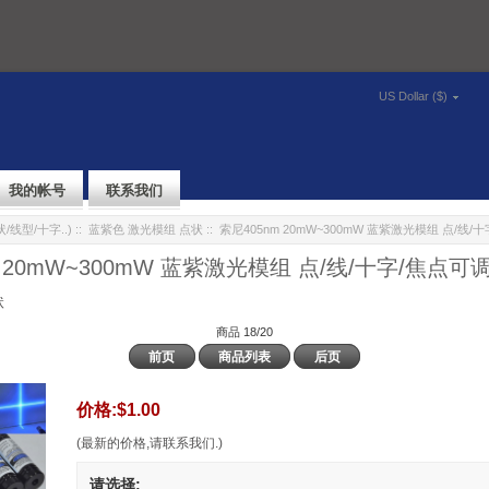
US Dollar ($)
我的帐号
联系我们
/线型/十字..)
::
蓝紫色 激光模组 点状
:: 索尼405nm 20mW~300mW 蓝紫激光模组 点/线
m 20mW~300mW 蓝紫激光模组 点/线/十字/焦点可
状
商品 18/20
前页
商品列表
后页
价格:
$1.00
(最新的价格,请联系我们.)
请选择: