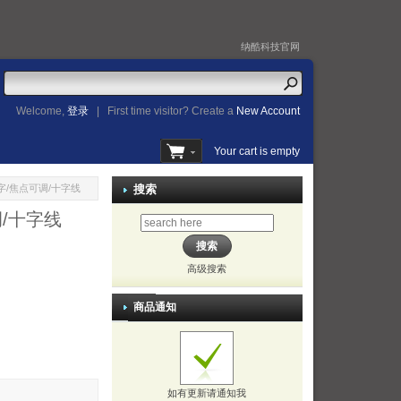
纳酷科技官网
Welcome,
登录
|
First time visitor? Create a
New Account
Your cart is empty
/十字/焦点可调/十字线
搜索
调/十字线
高级搜索
商品通知
如有更新请通知我