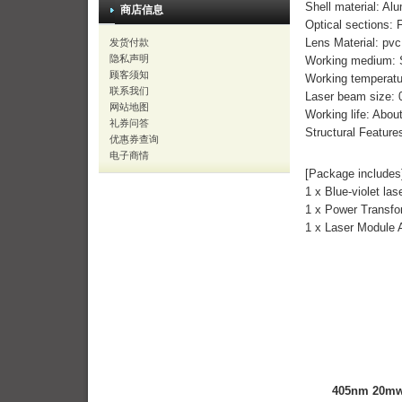
Shell material: Al
商店信息
Optical sections:
Lens Material: pvc
发货付款
隐私声明
Working medium: 
顾客须知
Working temperat
联系我们
Laser beam size
网站地图
Working life: Abou
礼券问答
Structural Feature
优惠券查询
电子商情
[Package includes
1 x Blue-violet la
1 x Power Transfo
1 x Laser Module 
405nm 20mw b