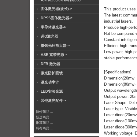
固体激光器(波长)->
This product uses
The latest commun
DPSS固体激光器->
industrial lasers.
半导体激光器->
Produce high-perfo
Not be compared w
调Q激光器
Constant intelligen
掺铒光纤放大器->
Efficient high tra
Low-power, high-pe
ASE 宽带光源->
stable performance
DFB 激光器
[Specifications]
激光防护眼镜
Dimension(20mw
激光功率计
Dimension(80mw
Output wavelengt
LED实验光源
Output power: 2
其他激光配件->
Laser Shape: Dot /
Laser type: Visible
特价商品 ...
Laser diode(20m
新进商品 ...
Laser diode(100m
推荐商品 ...
Laser diode(300
所有商品 ...
Working voltage: