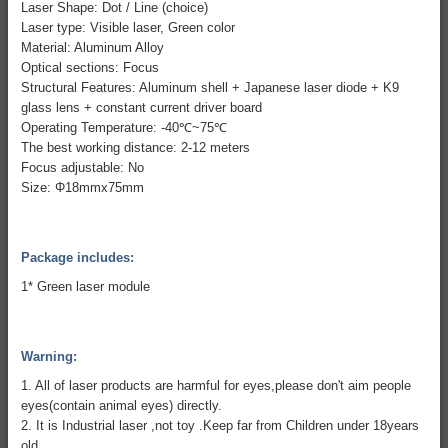
Laser Shape: Dot / Line (choice)
Laser type: Visible laser, Green color
Material: Aluminum Alloy
Optical sections: Focus
Structural Features: Aluminum shell + Japanese laser diode + K9
glass lens + constant current driver board
Operating Temperature: -40℃~75℃
The best working distance: 2-12 meters
Focus adjustable: No
Size: Φ18mmx75mm
Package includes:
1* Green laser module
Warning:
1. All of laser products are harmful for eyes,please don't aim people
eyes(contain animal eyes) directly.
2. It is Industrial laser ,not toy .Keep far from Children under 18years
old.