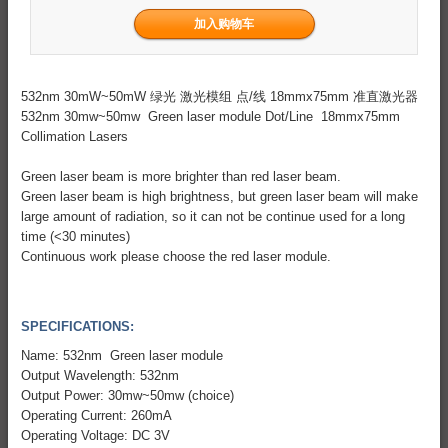
532nm 30mW~50mW 绿光 激光模组 点/线 18mmx75mm 准直激光器
532nm 30mw~50mw Green laser module Dot/Line 18mmx75mm
Collimation Lasers
Green laser beam is more brighter than red laser beam.
Green laser beam is high brightness, but green laser beam will make
large amount of radiation, so it can not be continue used for a long
time (<30 minutes)
Continuous work please choose the red laser module.
SPECIFICATIONS:
Name: 532nm Green laser module
Output Wavelength: 532nm
Output Power: 30mw~50mw (choice)
Operating Current: 260mA
Operating Voltage: DC 3V