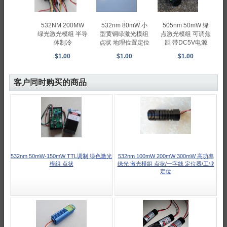
532NM 200MW
505nm 50mW 绿
532nm 80mW 小
绿光激光模组 半导
点激光模组 可调焦
型黄铜绿激光模组
体制冷
距 带DC5V电源
点状 地理位置定位
$1.00
$1.00
$1.00
客户同时购买的商品
532nm 50mW-150mW TTL调制 绿色激光
532nm 100mW 200mW 300mW 高功率
模组 点状
绿光 激光模组 点状/一字线 定位器/工业
定位