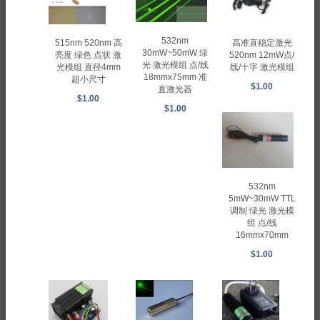
532nm
高准直稳定激光
515nm 520nm 高
30mW~50mW 绿
520nm 12mW点/
亮度 绿色 点状 激
光 激光模组 点/线
线/十字 激光模组
光模组 直径4mm
18mmx75mm 准
超小尺寸
$1.00
直激光器
$1.00
$1.00
532nm
5mW~30mW TTL
调制 绿光 激光模
组 点/线
16mmx70mm
$1.00