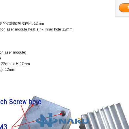
的铝制散热器内孔 12mm
 for laser module heat sink Inner hole 12mm
or laser module)
m
W 22mm x H 27mm
le): 12mm