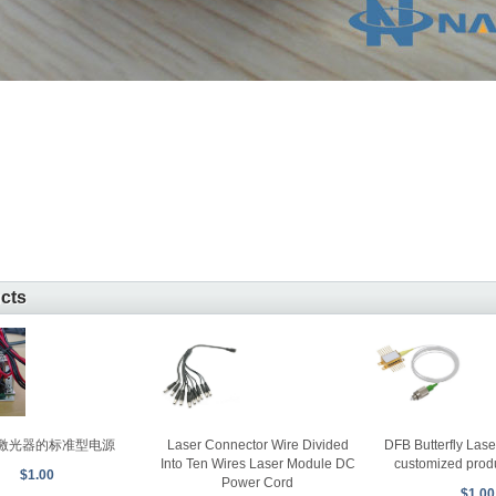
ucts
S激光器的标准型电源
Laser Connector Wire Divided
DFB Butterfly Las
Into Ten Wires Laser Module DC
customized prod
$1.00
Power Cord
$1.00