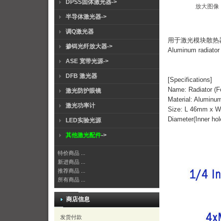
DPSS固体激光器->
放大图像
半导体激光器->
调Q激光器
用于激光模块散热器
掺铒光纤放大器->
Aluminum radiator
ASE 宽带光源->
DFB 激光器
[Specifications]
Name: Radiator (F
激光防护眼镜
Material: Aluminu
激光功率计
Size: L 46mm x 
Diameter(Inner ho
LED实验光源
其他激光配件
->
特价商品 ...
新进商品 ...
推荐商品 ...
所有商品 ...
商店信息
发货付款