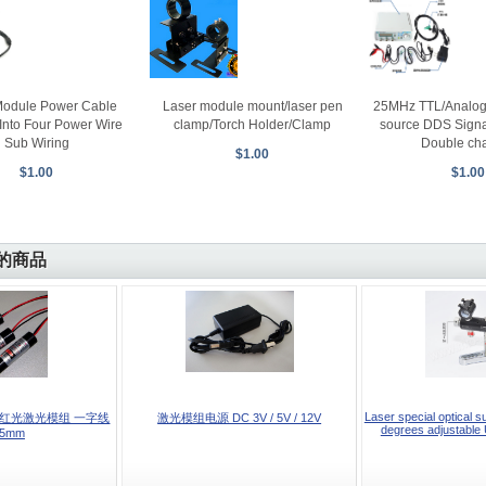
Laser module mount/laser pen
Module Power Cable
25MHz TTL/Analog 
clamp/Torch Holder/Clamp
Into Four Power Wire
source DDS Signa
Sub Wiring
Double ch
$1.00
$1.00
$1.00
的商品
Laser special optical s
mW 红光激光模组 一字线
激光模组电源 DC 3V / 5V / 12V
degrees adjustable 
45mm