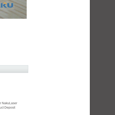
er NakuLaser
uct Deposit