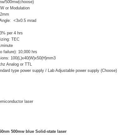
0mw/500mw(choose)
CW or Modulation
x2mm
Angle: <3x0.5 mrad
<3% per 4 hrs
lizing: TEC
1minute
failure): 10,000 hrs
sions: 100(L)x40(W)x50(H)mm3
khz Analog or TTL
ndard type power supply / Lab Adjustable power supply (Choose)
miconductor laser
50nm 500mw blue Solid-state laser