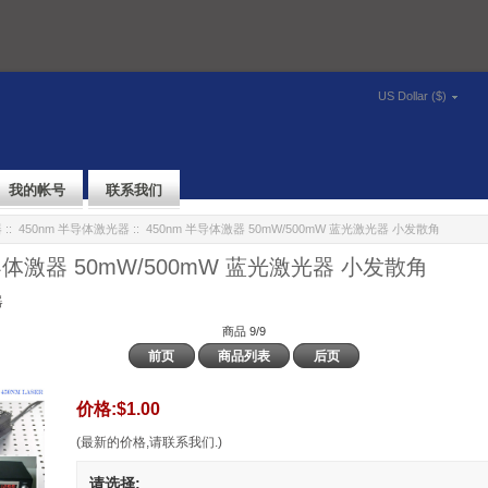
US Dollar ($)
我的帐号
联系我们
器
::
450nm 半导体激光器
:: 450nm 半导体激器 50mW/500mW 蓝光激光器 小发散角
半导体激器 50mW/500mW 蓝光激光器 小发散角
器
商品 9/9
前页
商品列表
后页
价格:
$1.00
(最新的价格,请联系我们.)
请选择: