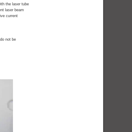
ith the laser tube
rent laser beam
ive current
 do not be