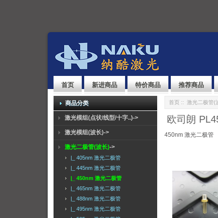
首页
新进商品
特价商品
推荐商品
首页
::
激光二极管(
商品分类
欧司朗 PL4
激光模组(点状/线型/十字..)->
激光模组(波长)->
450nm 激光二极管
激光二极管(波长)
->
|_ 405nm 激光二极管
|_ 445nm 激光二极管
|_ 450nm 激光二极管
|_ 465nm 激光二极管
|_ 488nm 激光二极管
|_ 495nm 激光二极管