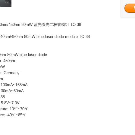
40nm/450nm 80mW 蓝光激光二极管模组 TO-38
0nm/450nm 80mW blue laser diode module TO-38
0nm 80mW blue laser diode
h: 450nm
0mW
on: Germany
nm
t: 100mA~165mA
t: 30mA~60mA
-38
: 5.8V~7.0V
ature: 10℃~70℃
ure: -40℃~85℃