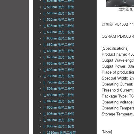
|_ 505nm 激光二极管
|_ 510nm 激光二极管
放大图像
|_ 515nm 激光二极管
|_ 520nm 激光二极管
欧司朗 PL450B 4
|_ 525nm 激光二极管
|_ 635nm 激光二极管
OSRAM PL450B 44
|_ 638nm 激光二极管
|_ 650nm 激光二极管
[Specifications]
|_ 660nm 激光二极管
Product name: 45
|_ 670nm 激光二极管
Output Wavelengt
|_ 685nm 激光二极管
Output Power: 8
|_ 690nm 激光二极管
Place of producti
|_ 780nm 激光二极管
Spectral Width: 2
|_ 790nm 激光二极管
Operating Curren
|_ 808nm 激光二极管
Threshold Curren
|_ 830nm 激光二极管
Package Type: T0
|_ 840nm 激光二极管
Operating Voltage
|_ 850nm 激光二极管
Operating Temper
Storage Temperat
|_ 905nm 激光二极管
|_ 940nm 激光二极管
|_ 980nm 激光二极管
[Note]
|_ 1310nm 激光二极管