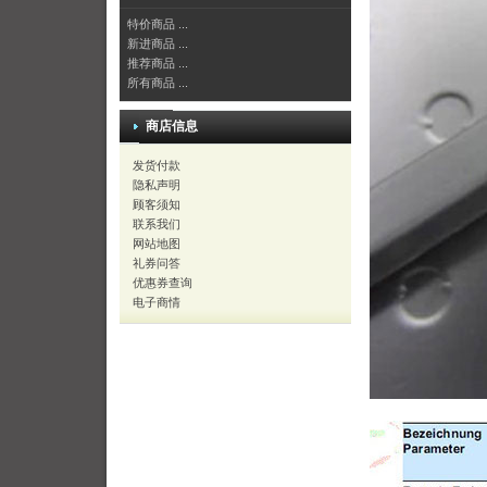
特价商品 ...
新进商品 ...
推荐商品 ...
所有商品 ...
商店信息
发货付款
隐私声明
顾客须知
联系我们
网站地图
礼券问答
优惠券查询
电子商情