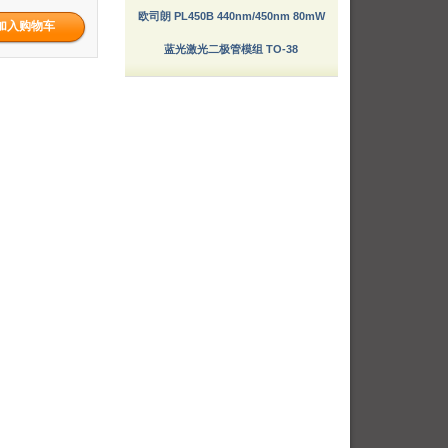
欧司朗 PL450B 440nm/450nm 80mW
蓝光激光二极管模组 TO-38