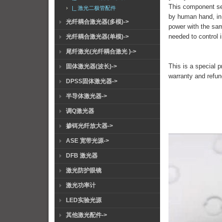
This component sen
|_ 激光二极管配件
by human hand, in 
光纤耦合激光器(多模)->
power with the same
needed to control i
光纤耦合激光器(单模)->
尾纤激光(光纤耦合激光 )->
This is a special 
固体激光器(波长)->
warranty and refun
DPSS固体激光器->
半导体激光器->
调Q激光器
掺铒光纤放大器->
ASE 宽带光源->
DFB 激光器
激光防护眼镜
激光功率计
LED实验光源
其他激光配件->