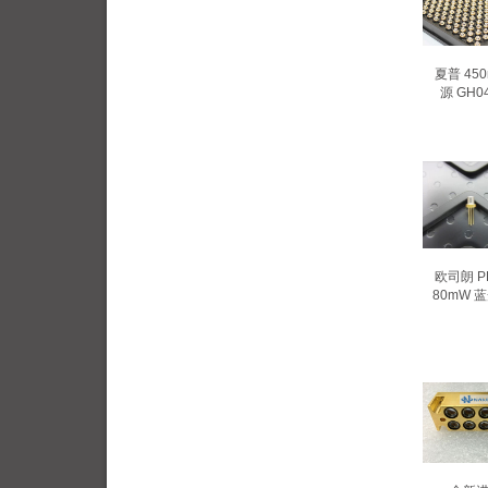
夏普 45
源 GH0
欧司朗 PL
80mW 