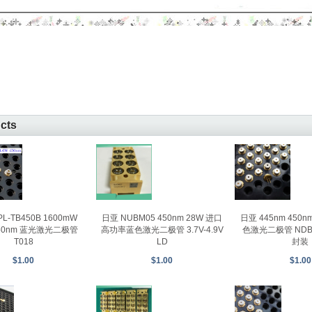
ucts
日亚 NUBM05 450nm 28W 进口
日亚 445nm 450n
L-TB450B 1600mW
高功率蓝色激光二极管 3.7V-4.9V
色激光二极管 NDB77
450nm 蓝光激光二极管
LD
封装
T018
$1.00
$1.00
$1.00