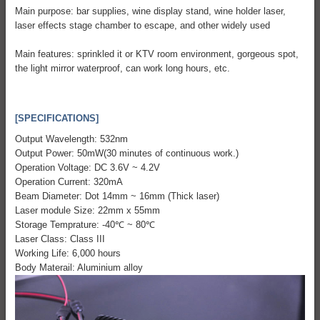
Main purpose: bar supplies, wine display stand, wine holder laser,
laser effects stage chamber to escape, and other widely used
Main features: sprinkled it or KTV room environment, gorgeous spot,
the light mirror waterproof, can work long hours, etc.
[SPECIFICATIONS]
Output Wavelength: 532nm
Output Power: 50mW(30 minutes of continuous work.)
Operation Voltage: DC 3.6V ~ 4.2V
Operation Current: 320mA
Beam Diameter: Dot 14mm ~ 16mm (Thick laser)
Laser module Size: 22mm x 55mm
Storage Temprature: -40℃ ~ 80℃
Laser Class: Class III
Working Life: 6,000 hours
Body Materail: Aluminium alloy