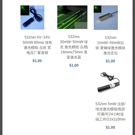
532nm
532nm 5V~24V
532nm
30mW~50mW 绿
50mW 80mw 绿色
10mW~50mW点
光 激光模组 点/线
激光模组 点状 宽
状 黄铜绿激光模块
18mmx75mm 准
电压厂家直销
激光定位
直激光器
$1.00
$1.00
$1.00
532nm 5mW 点状/
绿光激光模组/焦距
可调/可24小时连
续工作/22x110mm
$1.00