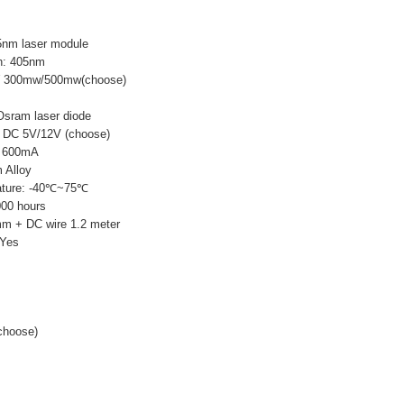
5nm laser module
h: 405nm
W 300mw/500mw(choose)
sram laser diode
: DC 5V/12V (choose)
: 600mA
m Alloy
ature: -40℃~75℃
000 hours
m + DC wire 1.2 meter
 Yes
choose)