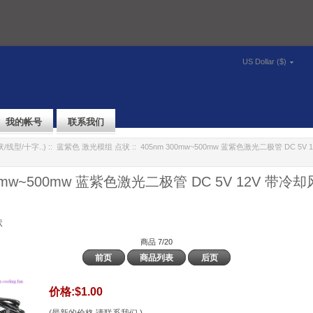
US Dollar ($)
我的帐号
联系我们
/线型/十字..)
::
蓝紫色 激光模组 点状
:: 405nm 300mw~500mw 蓝紫色激光二极管 DC 5
00mw~500mw 蓝紫色激光二极管 DC 5V 12V 带
状
商品 7/20
前页
商品列表
后页
价格:
$1.00
(最新的价格,请联系我们.)