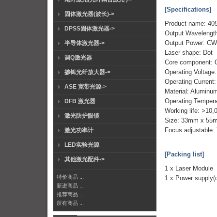
[Specifications]
固体激光器(波长)->
Product name: 40
DPSS固体激光器->
Output Wavelengt
Output Power: C
半导体激光器->
Laser shape: Dot
调Q激光器
Core component: O
Operating Voltage
掺铒光纤放大器->
Operating Current
ASE 宽带光源->
Material: Aluminu
Operating Temper
DFB 激光器
Working life: >10,
激光防护眼镜
Size: 33mm x 55m
Focus adjustable:
激光功率计
LED实验光源
[Packing list]
其他激光配件->
1 x Laser Module
特价商品 ...
1 x Power supply(
新进商品 ...
推荐商品 ...
所有商品 ...