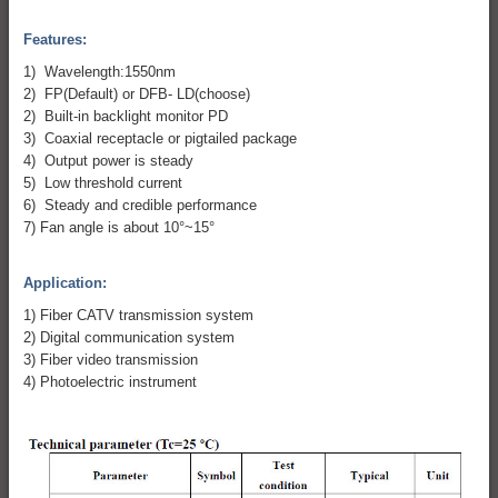
Features:
1) Wavelength:1550nm
2) FP(Default) or DFB- LD(choose)
2) Built-in backlight monitor PD
3) Coaxial receptacle or pigtailed package
4) Output power is steady
5) Low threshold current
6) Steady and credible performance
7) Fan angle is about 10°~15°
Application:
1) Fiber CATV transmission system
2) Digital communication system
3) Fiber video transmission
4) Photoelectric instrument