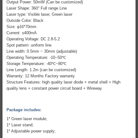
Output Power: 50mW (Can be customized)
Laser Shape: 360° Full range Line
Laser type: Visible laser, Green laser
Outside Color: Black
Size: φ16*70mm
Current: ≤400mA
Operating Voltage: DC 2.8-5.2
Spot pattern: uniform line
Line width: 0.5mm ~ 30mm (adjustable)
Operating Temperature: -10--50℃
Storage Temperature: -40℃~80℃
Line Length: 1.2m (can be customized)
Warranty: 12 Months Factory warranty
Structure Features: high quality laser diode + metal shell + High
quality lens + constant power circuit board + Wireway
Package includes:
1* Green laser module;
1* Laser stand;
1* Adjustable power supply;