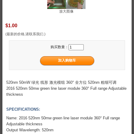
放大图像
$1.00
(最新的价格,请联系我们.)
购买数量：
520nm 50mW 绿光 线形 激光模组 360° 全方位 520nm 粗细可调
2016 520nm 50mw green line laser module 360° Full range Adjustable
thickness
SPECIFICATIONS:
Name: 2016 520nm 50mw green line laser module 360° Full range
Adjustable thickness
Output Wavelength: 520nm