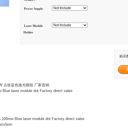
Power Supply
Laser Module
Holder
购买
00mW 点状蓝色激光模组 厂家直销
lue laser module dot Factory direct sales
00mw Blue laser module dot Factory direct sales
nm/±5nm