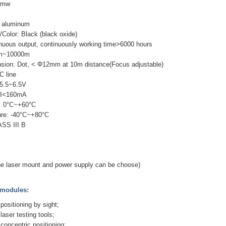
00mw
+ aluminum
Color: Black (black oxide)
tinuous output, continuously working time>6000 hours
0m~10000m
sion: Dot, < Φ12mm at 10m distance(Focus adjustable)
C line
5.5~6.5V
: I<160mA
: 0°C~+60°C
ure: -40°C~+80°C
ASS III B
he laser mount and power supply can be choose)
t modules:
positioning by sight;
laser testing tools;
 concentric positioning;