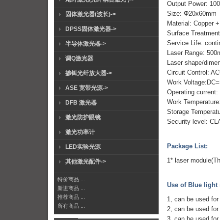
Output Power: 1
Size: Φ20x60mm
固体激光器(波长)->
Material: Copper 
DPSS固体激光器->
Surface Treatment/
Service Life: con
半导体激光器->
Laser Range: 50
调Q激光器
Laser shape/dimen
Circuit Control: AC
掺铒光纤放大器->
Work Voltage:DC=
ASE 宽带光源->
Operating current
Work Temperature
DFB 激光器
Storage Temperat
激光防护眼镜
Security level: CL
激光功率计
Package List:
LED实验光源
1* laser module(T
其他激光配件->
特价商品 ...
Use of Blue ligh
新进商品 ...
推荐商品 ...
1, can be used for 
所有商品 ...
2, can be used for 
3, can be used for