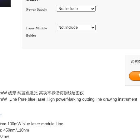
Power Supply
Laser Module
Holder
购买
m 100mW 线形 纯蓝色激光 高功率标记切割线绘图仪
 Line Pure blue laser High powerMarking cutting line drawing instrument
:
nm 100mW blue laser module Line
h: 450nm/±10nm
100mw