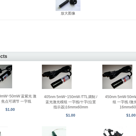
放大图像
ucts
10mW~50mW 蓝紫光 激
405nm 5mW~150mW /TTL调制 /
450nm 5mW-5
 焦点可调节 一字线
蓝光激光模组 一字线/十字(位置
组 一字线 /激
指示器)16mmx60mm
16mmx6
$1.00
$1.00
$1.00