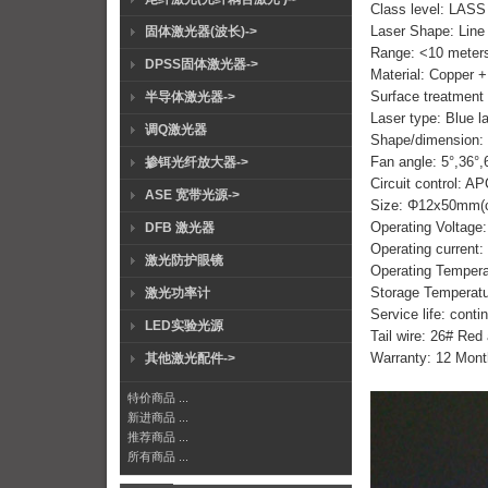
Class level: LASS
Laser Shape: Lin
固体激光器(波长)->
Range: <10 meter
DPSS固体激光器->
Material: Copper 
Surface treatment 
半导体激光器->
Laser type: Blue l
调Q激光器
Shape/dimension:
Fan angle: 5°,36°,
掺铒光纤放大器->
Circuit control: A
ASE 宽带光源->
Size: Φ12x50mm(c
Operating Voltag
DFB 激光器
Operating current
激光防护眼镜
Operating Temper
Storage Temperat
激光功率计
Service life: cont
LED实验光源
Tail wire: 26# Re
Warranty: 12 Mont
其他激光配件->
特价商品 ...
新进商品 ...
推荐商品 ...
所有商品 ...