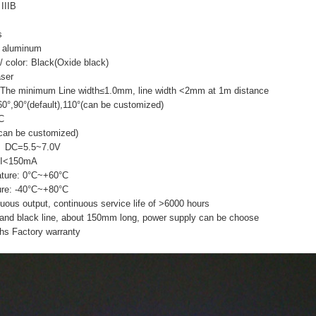
 IIIB
e
s
+ aluminum
/ color: Black(Oxide black)
aser
 The minimum Line width≤1.0mm, line width <2mm at 1m distance
60°,90°(default),110°(can be customized)
PC
an be customized)
e: DC=5.5~7.0V
: I<150mA
ature: 0°C~+60°C
ure: -40°C~+80°C
inuous output, continuous service life of >6000 hours
d and black line, about 150mm long, power supply can be choose
hs Factory warranty