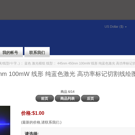
US Dollar ($)
我的帐号
联系我们
/线型/十字..)
::
蓝色 激光模组 线型
:: 445nm 450nm 100mW 线形 纯蓝色激光 高功率
450nm 100mW 线形 纯蓝色激光 高功率标记切割线绘
商品 6/14
前页
商品列表
后页
价格:
$1.00
(最新的价格,请联系我们.)
请选择: