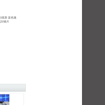
 均匀线形 蓝色激
威尔镜片