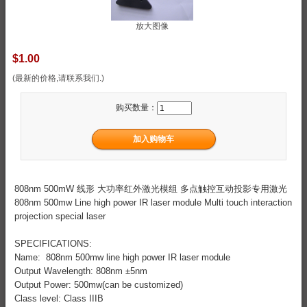
放大图像
$1.00
(最新的价格,请联系我们.)
购买数量：
808nm 500mW 线形 大功率红外激光模组 多点触控互动投影专用激光
808nm 500mw Line high power IR laser module Multi touch interaction
projection special laser
SPECIFICATIONS:
Name: 808nm 500mw line high power IR laser module
Output Wavelength: 808nm ±5nm
Output Power: 500mw(can be customized)
Class level: Class IIIB