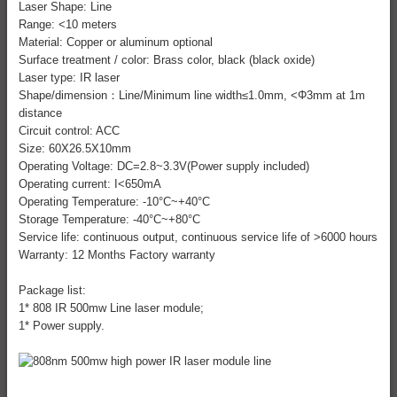
Laser Shape: Line
Range: <10 meters
Material: Copper or aluminum optional
Surface treatment / color: Brass color, black (black oxide)
Laser type: IR laser
Shape/dimension：Line/Minimum line width≤1.0mm, <Φ3mm at 1m
distance
Circuit control: ACC
Size: 60X26.5X10mm
Operating Voltage: DC=2.8~3.3V(Power supply included)
Operating current: I<650mA
Operating Temperature: -10°C~+40°C
Storage Temperature: -40°C~+80°C
Service life: continuous output, continuous service life of >6000 hours
Warranty: 12 Months Factory warranty
Package list:
1* 808 IR 500mw Line laser module;
1* Power supply.