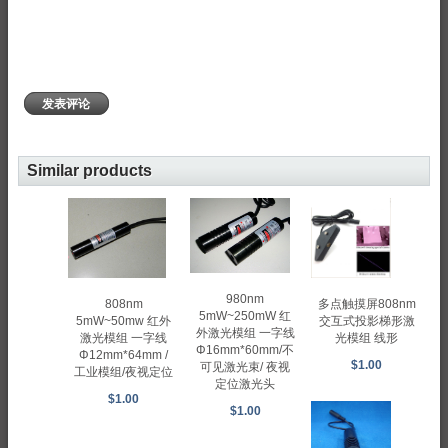
发表评论
Similar products
980nm
808nm
多点触摸屏808nm
5mW~250mW 红
5mW~50mw 红外
交互式投影梯形激
外激光模组 一字线
激光模组 一字线
光模组 线形
Φ16mm*60mm/不
Φ12mm*64mm /
$1.00
可见激光束/ 夜视
工业模组/夜视定位
定位激光头
$1.00
$1.00