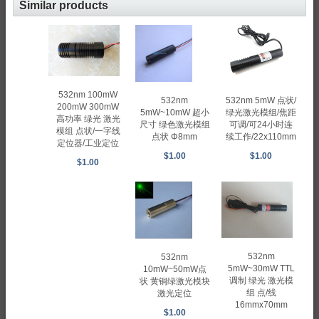
Similar products
532nm 100mW
532nm
532nm 5mW 点状/
200mW 300mW
5mW~10mW 超小
绿光激光模组/焦距
高功率 绿光 激光
尺寸 绿色激光模组
可调/可24小时连
模组 点状/一字线
点状 Φ8mm
续工作/22x110mm
定位器/工业定位
$1.00
$1.00
$1.00
532nm
532nm
5mW~30mW TTL
10mW~50mW点
调制 绿光 激光模
状 黄铜绿激光模块
组 点/线
激光定位
16mmx70mm
$1.00