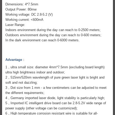
Dimensions: 4*7.5mm
Output Power: 80mw
Working voltage: DC 2.8-5.2 (V)
Working current: <600mA
Laser Range:
Indoors environment during the day can reach to 0-2500 meters;
Outdoors environment during the day can reach to 0-600 meters;
In the dark environment can reach 0-6000 meters.
Advantage
：
1，ultra small size: diameter 4mm*7.5mm (excluding board length)
ultra high brightness indoor and outdoor;
2，515nm/520nm wavelength of pure green laser light is bright and
soft and not dazzling;
3，Dot size from 1 mm - a few centimeters can be adjusted to meet
the different requirements;
4，Germany imported laser diode, light stability is particularly high;
5，Imported IC intelligent drive board can be 2.8-5.2V wide range of
power supply (other voltage can be customized);
6，High temperature corrosion resistant wire is suitable for all-