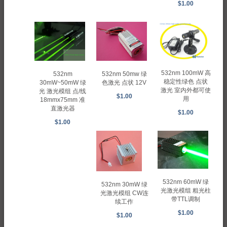
$1.00
532nm 100mW 高
532nm 50mw 绿
532nm
稳定性绿色 点状
色激光 点状 12V
30mW~50mW 绿
激光 室内外都可使
光 激光模组 点/线
$1.00
用
18mmx75mm 准
直激光器
$1.00
$1.00
532nm 60mW 绿
532nm 30mW 绿
光激光模组 粗光柱
光激光模组 CW连
带TTL调制
续工作
$1.00
$1.00